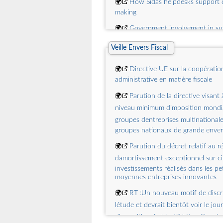
🌍
How Sidas helpdesks support 
making
🌍
Government involvement in sus
initiatives: An overview
Veille Envers Fiscal
🌍
Promoting the Development of
Semiconductor Ecosystem in Pana
🌍
Directive UE sur la coopératio
administrative en matière fiscale
🌍
Citizen Participation for Bette
Policy: Insights from 11 Pilot Initiat
🌍
Parution de la directive visant
🌍
Competition in the age of AI: I
niveau minimum dimposition mondia
from microdata
groupes dentreprises multinationale
groupes nationaux de grande enve
🌍
Parution du décret relatif au r
damortissement exceptionnel sur c
investissements réalisés dans les pet
moyennes entreprises innovantes
🌍
RT :Un nouveau motif de discri
létude et devrait bientôt voir le jour
dimposition. Lobjectif https://t.co