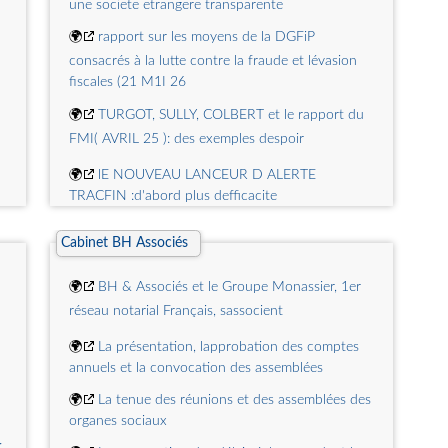
une societe etrangere transparente
tax simplification package to streamline
compliance and boost competitiveness
🌍
rapport sur les moyens de la DGFiP
🌍
Commissioner Maro Sefčovič hosts
consacrés à la lutte contre la fraude et lévasion
Implementation Dialogue on EU Customs Reform
fiscales (21 M1I 26
🌍
TURGOT, SULLY, COLBERT et le rapport du
FMI( AVRIL 25 ): des exemples despoir
🌍
lE NOUVEAU LANCEUR D ALERTE
TRACFIN :d'abord plus defficacite
🌍
Relations fiscales franco-luxembourgeoises
Cabinet BH Associés
Patrick MICHAUD avocat fiscaliste
🌍
REMISE EN CAUSE DU REGIME HOLDING .
🌍
BH & Associés et le Groupe Monassier, 1er
France art 205ACGI-International 155A CGI
réseau notarial Français, sassocient
a
🌍
SIMPLIFICATION DU RESCRIT VALEUR
🌍
La présentation, lapprobation des comptes
pour les PME
annuels et la convocation des assemblées
🌍
Fiscalité des successions internationales
🌍
La tenue des réunions et des assemblées des
Patrick MICHAUD AVOCAT
organes sociaux
: