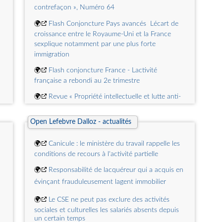
contrefaçon », Numéro 64
🌍
Flash Conjoncture Pays avancés  Lécart de
26
croissance entre le Royaume-Uni et la France
sexplique notamment par une plus forte
-
immigration
🌍
Flash conjoncture France - Lactivité
française a rebondi au 2e trimestre
🌍
Revue « Propriété intellectuelle et lutte anti-
contrefaçon», Numéro 64
Open Lefebvre Dalloz - actualités
🌍
Taux moyen de rendement des obligations
des sociétés privées (TMO)
e
🌍
Canicule : le ministère du travail rappelle les
🌍
Objectif Afrique n°257 | Retour sur la
conditions de recours à l'activité partielle
réunion des Ministres et des Gouverneurs de la
CEMAC et de la France
🌍
Responsabilité de lacquéreur qui a acquis en
évinçant frauduleusement lagent immobilier
s
🌍
Flash Conjoncture Pays avancés  Le pouvoir
dachat des ménages espagnols soutenu par
🌍
Le CSE ne peut pas exclure des activités
lamélioration du marché du travail
sociales et culturelles les salariés absents depuis
un certain temps