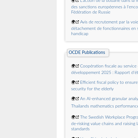
🌍
L'action de la douane dans la m
reconnue en cas de prépondérance d
des sanctions européennes à l'enco
philanthropique
Fédération de Russie
🌍
Avis de recrutement par la voi
détachement de fonctionnaires en s
handicap
🌍
Trafic d'engins pyrotechniques 
000 articles saisis par la douane
OCDE Publications
🌍
Le défilé du 14 juillet 2026
🌍
Coopération fiscale au service
🌍
Travailler en informatique à la
développement 2025 : Rapport d'é
Ouverture du concours Inspecteur
🌍
Efficient fiscal policy to ensur
🌍
Saisie de 2,5 tonnes de résine
security for the elderly
scellées dans des caissons métalliq
🌍
An AI‑enhanced granular analy
Thailands mathematics performanc
🌍
The Swedish Workplace Progr
de‑risking value chains and raising 
standards