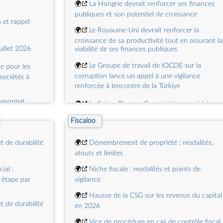
collectivités
🌍
La Hongrie devrait renforcer ses finances
publiques et son potentiel de croissance
à la justice
🌍
Sébastien Lecornu : un budget incluant des
 et rappel
e à la lumière
réformes... et légèrement verdi
🌍
Le Royaume-Uni devrait renforcer la
croissance de sa productivité tout en assurant la
uillet 2026
viabilité de ses finances publiques
que de la
rance : une
🌍
Le Groupe de travail de lOCDE sur la
e pour les
 la santé ?
corruption lance un appel à une vigilance
sociétés à
renforcée à lencontre de la Türkiye
 anormal
🌍
Le Suisse Thomas Gass a été nommé à la
présidence du CAD
age
Fiscaloo
de la violence
🌍
Les marchés du travail des pays de lOCDE
restent dynamiques, mais les salaires réels sont à
t de durabilité
🌍
Démembrement de propriété : modalités,
la traîne
atouts et limites
atoire de
🌍
Daprès le Groupe de travail de lOCDE sur l
 ou presque...
ial :
🌍
Niche fiscale : modalités et points de
corruption, la Lettonie a amélioré son cadre de
 étape par
vigilance
lutte contre la corruption transnationale et son
loi de
action répressive, mais doit encore prendre des
🌍
Hausse de la CSG sur les revenus du capital
mesures supplémentaires pour consolider les
t de durabilité
en 2026
progrès accomplis
🌍
Vice de procédure en cas de contrôle fiscal 