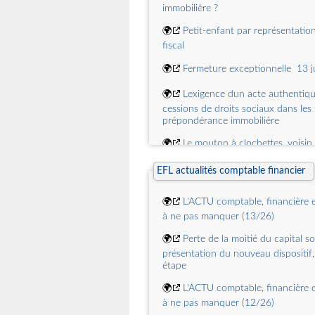
États de l'Afrique de l'Ouest
immobilière ?
🌍
[tel-05494882] Le droit d'accès 
🌍
Petit-enfant par représentation
administrative au Tchad. Étude mené
fiscal
du droit administratif français
🌍
Fermeture exceptionnelle  13 j
🌍
[tel-05293779] Le statut juridi
médecine non conventionnelle en F
🌍
Lexigence dun acte authentiqu
intégration possible dans le droit de
cessions de droits sociaux dans les 
prépondérance immobilière
🌍
Le mouton à clochettes, voisin
🌍
Abus de dépendance et avant
EFL actualités comptable financier
manifestement excessif, le cocktail 
contractuelle
🌍
L'ACTU comptable, financière e
à ne pas manquer (13/26)
🌍
Adieu au prélèvement compens
larticle 913, alinéa 3, du Code civil
🌍
Perte de la moitié du capital soc
présentation du nouveau dispositif,
🌍
Le droit de lentreprise dans la 
étape
simplification de la vie économique
🌍
L'ACTU comptable, financière e
à ne pas manquer (12/26)