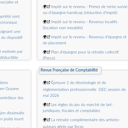
 sociales et
dispositif temporaire de déductibilité de
🌍
Impôt sur le revenu - Primes de rente survie
lamortissement constaté au titre des fonds
ou d'épargne handicap (réduction d'impôt)
commerciaux (loi n° 2026-103 du 19 février 20
priété sont
de finances pour 2026, art. 13)
🌍
Impôt sur le revenu - Revenus locatifs
ectronique
(location non meublée)
🌍
IS - IF - Franchise des impôts commerciaux 
joignant une
Mise à jour du montant de la franchise
🌍
Impôt sur le revenu - Revenus d'épargne et
du dispositif
de placement
🌍
IS - Augmentation du plafond de lavantage
fiscal procuré aux uvres danimation par le crédit
I motivée par
🌍
Plan d'épargne pour la retraite collectif
dimpôt audiovisuel prévu à larticle 220 sexies du
 déductible
(Perco)
CGI (loi n° 2026-103 du 19 février 2026 de
osés en
🌍
Prêt conventionné (PC)
finances pour 2026, art. 85)
Revue Française de Comptabilité
revenu fiscal
🌍
IS - Prorogation jusquau 31 décembre 2028
🌍
CSG et CRDS sur les revenus d'activité et d
ières
🌍
Épreuve 1 de déontologie et de
remplacement
du crédit dimpôt pour dépenses de production
: pour les
 en Guyane
réglementation professionnelle  DEC session de
exécutive doeuvres cinématographiques et
vaut
🌍
Impôt sur le revenu - Plus-value immobilière
mai 2026
ontrôleur des
audiovisuelles étrangères, instauration dune
🌍
Les règles du jeu du marché de lart :
clause dantériorité et modification des condition
ration des
juridiques, fiscales et comptables
applicables aux rémunérations des artistes-
ns le rapport
jon dissimulés
interprètes (loi n° 2026-103 du 19 février 2026
un poids lourd
🌍
La retraite complémentaire des artistes-
de finances pour 2026, art. 86, art. 87 et art. 88)
auteurs gérée par lIrcec
t général est