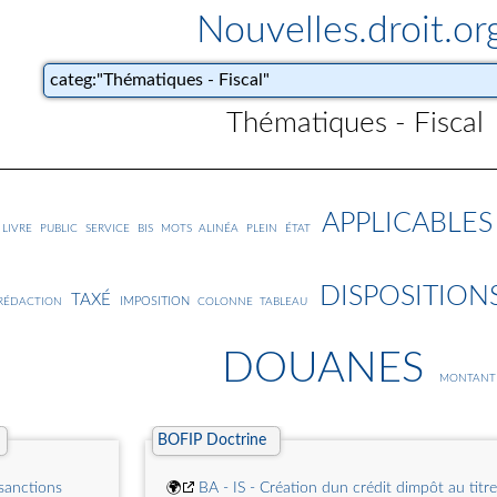
Nouvelles.droit.or
Thématiques - Fiscal
applicables
livre
service
public
bis
mots
alinéa
plein
état
disposition
taxé
imposition
rédaction
colonne
tableau
douanes
montant
BOFIP Doctrine
 sanctions
🌍
BA - IS - Création dun crédit dimpôt au titre