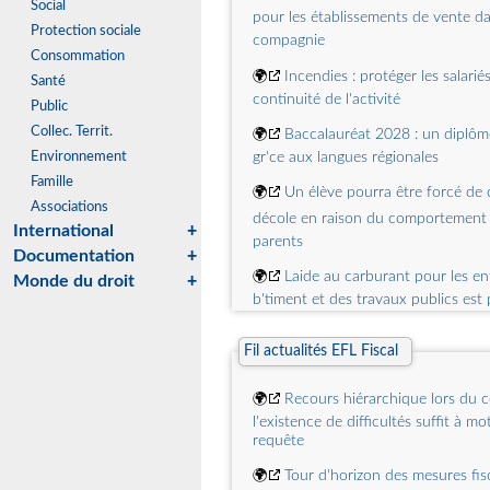
Social
pour les établissements de vente d
Protection sociale
compagnie
Consommation
🌍
Incendies : protéger les salariés
Santé
continuité de l'activité
Public
Collec. Territ.
🌍
Baccalauréat 2028 : un diplôm
Environnement
gr'ce aux langues régionales
Famille
🌍
Un élève pourra être forcé de
Associations
décole en raison du comportement 
International
+
parents
Documentation
+
🌍
Laide au carburant pour les en
Monde du droit
+
b'timent et des travaux publics est
🌍
Donnez votre avis sur les futurs
Fil actualités EFL Fiscal
euros !
🌍
Ignorer une interdiction de ba
🌍
Recours hiérarchique lors du c
désormais sanctionné
l'existence de difficultés suffit à mot
requête
🌍
Les dates des vacances de la 
🌍
Tour d'horizon des mesures fisc