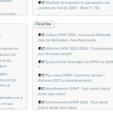
decision
🌍
Résultats de la gestion et approbation des
comptes de l'année 2025 - Texte n° 726
tainability
🌍
Avis sur le projet de décret d'avance notifié
le 28 mai 2026 - Rapport d'information n° 702
Fiscal Vox
 the
🌍
Exercice des compétences du service public
ma
de la petite enfance - Rapport n° 500
n
🌍
Limites LMNP 2026 : tout savoir (Plafonds,
Date de déclaration, Amortissements)
r Cohesion
🌍
Exercice des compétences du service public
ives
de la petite enfance - Texte de la commission n°
 à assurer un
🌍
Réforme LMNP 2025-2026 : Conséquences
501
pour le loueur meublé
nitial evidence
l pour les
s et les
🌍
Financement des politiques publiques par
🌍
Quels sont les Avantages du LMNP en 202
rgure
des structures de droit privé - Rapport n° 277
?
égime
🌍
Financement des politiques publiques par
🌍
Plus-value LMNP : Comment calculer ?
des structures de droit privé - Texte n° 250
inq ans des
(Réforme 2025 et Amortissements)
ites et
🌍
Amortissement LMNP : Tout savoir (calcul,
durée, plus-value)
mination est à
🌍
Amortissement LMNP 2026 : Tout savoir
 : le taux
(calcul, durée, plus-value)
/ryVU91FPiX