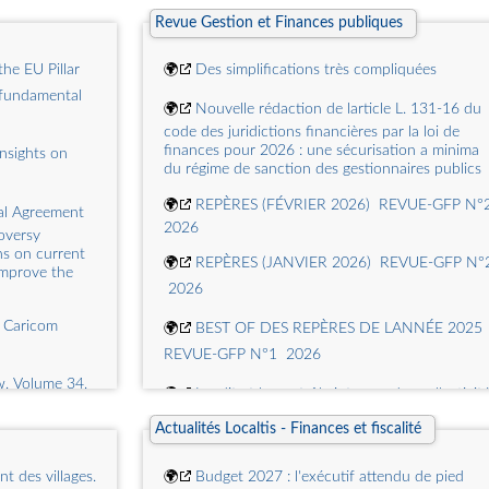
🌍
LMNP 2026 (Location Meublée Non
Revue Gestion et Finances publiques
 Timmermans,
Professionnelle) : le Guide complet
ividendes
🌍
Défiscalisation immobilière 2025 : comment
the EU Pillar
🌍
Des simplifications très compliquées
 Feilen contre
défiscaliser ?
s fundamental
🌍
Nouvelle rédaction de larticle L. 131-16 du
t sur les
🌍
Optimisation fiscale du particulier : 5 leviers
code des juridictions financières par la loi de
efficaces en 2025
finances pour 2026 : une sécurisation a minima
nsights on
ative aux
du régime de sanction des gestionnaires publics
🌍
REPÈRES (FÉVRIER 2026)  REVUE-GFP N°2 
al Agreement
2026
Allgäu, Affaire
oversy
ns on current
🌍
REPÈRES (JANVIER 2026)  REVUE-GFP N°
improve the
 2026
e sur le
f Caricom
🌍
BEST OF DES REPÈRES DE LANNÉE 2025 
REVUE-GFP N°1  2026
w, Volume 34,
🌍
Laudit et le contrôle internes des collectivit
territoriales à lhonneur
Actualités Localtis - Finances et fiscalité
nsights on
🌍
REPÈRES (DÉCEMBRE 2025)  REVUE-GFP
 des villages.
🌍
Budget 2027 : l'exécutif attendu de pied
N°1  2026