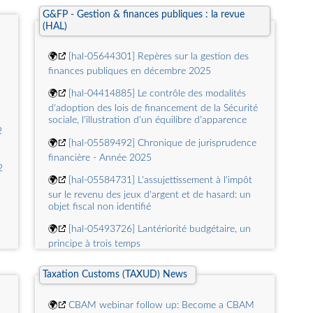
relations entre la Cour des comptes et le
Parlement 1815-1832
G&FP - Gestion & finances publiques : la revue
(HAL)
🌍
[hal-01812417] Le fédéralisme financier au
chevet de l'Europe
🌍
[hal-05644301] Repères sur la gestion des
finances publiques en décembre 2025
🌍
[hal-01812376] Recension de Carine
Bouthevillain, Gilles Dufrénot, Philippe Frouté,
🌍
[hal-04414885] Le contrôle des modalités
Laurent Paul, Les politiques budgétaires dans la
d'adoption des lois de financement de la Sécurité
crise - Comprendre les enjeux actuels et les défis
sociale, l'illustration d'un équilibre d'apparence
futurs, Bruxelles, De Boeck, 2013

🌍
[hal-05589492] Chronique de jurisprudence
🌍
[hal-04714164] Le coin de table et le couloir,
financière - Année 2025
véritables lieux de pouvoir ?
2
🌍
[hal-05584731] L'assujettissement à l'impôt
sur le revenu des jeux d'argent et de hasard: un
objet fiscal non identifié
🌍
[hal-05493726] Lantériorité budgétaire, un
principe à trois temps
és
🌍
[hal-05239542] Repères sur la gestion et les
Taxation Customs (TAXUD) News
finances publiques en mars 2025
🌍
[hal-04223170] L'activité non juridictionnelle
🌍
CBAM webinar follow up: Become a CBAM