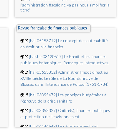
l'administration fiscale ne va pas nous simplifier la
t'che"
🌍
Les entreprises appelées à jouer un rôle actif
en matière de prévention du risque cardio-neuro-
Revue française de finances publiques
vasculaire
🌍
[Facture électronique] Les modalités de
🌍
[hal-05153719] Le concept de soutenabilité
changement de plateforme agréée sont précisées
en droit public financier
🌍
Infraction de non-désignation du
🌍
[halshs-03120617] Le Brexit et les finances
conducteur : la Cour de cassation cible
publiques britanniques. Remarques introductives.
lentreprise individuelle
6
🌍
[hal-05653332] Administrer limpôt direct au
XVIIIe siècle. Le rôle de La Bourdonnaye de
🌍
Incendies dans le Sud-Ouest : In Extenso
Blossac dans lIntendance de Poitou (1751-1784)
accompagne ses collaborateurs
🌍
[hal-03095479] Les principes budgétaires à
l'épreuve de la crise sanitaire
🌍
[hal-03353327] Chiffre(s), finances publiques
et protection de l'environnement
🌍
[hal-04444649] Le développement des