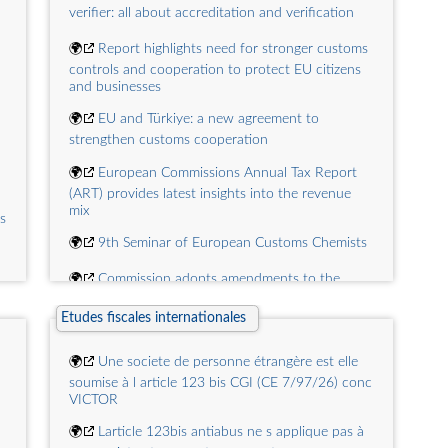
de la Cour des comptes
verifier: all about accreditation and verification
🌍
[hal-04221462] Repères sur la gestion et les
🌍
Report highlights need for stronger customs
finances publiques En Décembre 2022
controls and cooperation to protect EU citizens
and businesses
🌍
[hal-04223184] Repères sur la gestion et les
finances publiques En Novembre 2022
🌍
EU and Türkiye: a new agreement to
strengthen customs cooperation
🌍
European Commissions Annual Tax Report
(ART) provides latest insights into the revenue
mix
s
🌍
9th Seminar of European Customs Chemists
🌍
Commission adopts amendments to the
Union Customs Code Implementing Act to
streamline the application of non‑preferential
Etudes fiscales internationales
rules of origin
🌍
Une societe de personne étrangère est elle
🌍
New E-commerce duty for small packages
soumise à l article 123 bis CGI (CE 7/97/26) conc
set to increase fairness for EU businesses and
VICTOR
safety for consumers
🌍
Larticle 123bis antiabus ne s applique pas à
🌍
European Commission proposes landmark