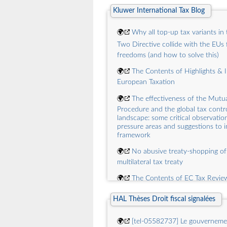
Kluwer International Tax Blog
🌍
CJUE, 30 juin 2016, Riskin et
Affaire C-176/15  Imposition des d
🌍
Why all top-up tax variants in 
🌍
CJUE, 30 juin 2016, Max-Heinz
Two Directive collide with the EU
Finanzamt Fulda, aff. C-123/15 Impô
freedoms (and how to solve this)
successions
🌍
The Contents of Highlights & I
🌍
Publication de lordonnance rel
European Taxation
marchés dinstruments financiers
🌍
The effectiveness of the Mutu
🌍
CJUE, 14 avril 2016, Sparkasse 
Procedure and the global tax contr
landscape: some critical observatio
C-522/14
pressure areas and suggestions to 
framework
🌍
Question à lAssemblée national
retour du loyer fictif
🌍
No abusive treaty-shopping o
multilateral tax treaty
🌍
The Contents of EC Tax Revie
Issue 03, 2025
HAL Thèses Droit fiscal signalées
🌍
The Contents of Highlights & I
European Taxation
🌍
[tel-05582737] Le gouvernement