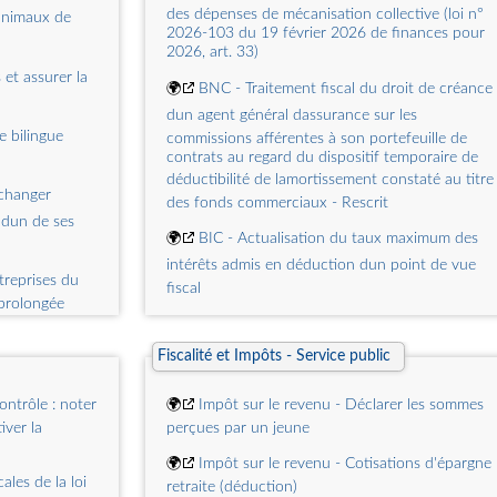
des dépenses de mécanisation collective (loi n°
animaux de
2026-103 du 19 février 2026 de finances pour
2026, art. 33)
 et assurer la
🌍
BNC - Traitement fiscal du droit de créance
dun agent général dassurance sur les
e bilingue
commissions afférentes à son portefeuille de
contrats au regard du dispositif temporaire de
déductibilité de lamortissement constaté au titre
 changer
des fonds commerciaux - Rescrit
dun de ses
🌍
BIC - Actualisation du taux maximum des
intérêts admis en déduction dun point de vue
treprises du
fiscal
 prolongée
🌍
BIC - BA - Suppression du régime
 billets en
damortissement exceptionnel applicable aux
Fiscalité et Impôts - Service public
manipulateurs multi-applications
reprogrammables commandés automatiquement
ignade est
ontrôle : noter
🌍
Impôt sur le revenu - Déclarer les sommes
et aux équipements de fabrication additive (loi n
iver la
perçues par un jeune
2026-103 du 19 février 2026 de finances pour
2026, art. 17, I-1° et 2°)
Toussaint 2026
🌍
Impôt sur le revenu - Cotisations d'épargne
ales de la loi
🌍
BIC - BA - BNC - IS - Prorogation du
retraite (déduction)