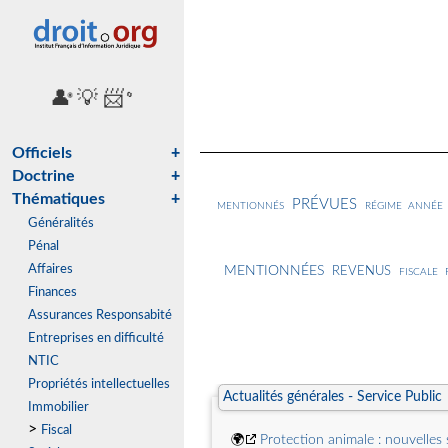
👤
💡
📨
🌐
ℹ️
🔄
Officiels
+
Doctrine
+
Thématiques
+
prévues
mentionnés
régime
année
Généralités
Pénal
mentionnées
revenus
Affaires
fiscale
Finances
Assurances Responsabité
Entreprises en difficulté
NTIC
Propriétés intellectuelles
Actualités générales - Service Public
Immobilier
>
Fiscal
🌍
Protection animale : nouvelles