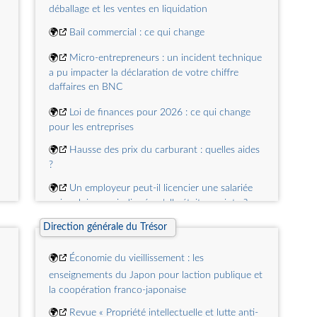
déballage et les ventes en liquidation
🌍
Bail commercial : ce qui change
🌍
Micro-entrepreneurs : un incident technique
a pu impacter la déclaration de votre chiffre
daffaires en BNC
🌍
Loi de finances pour 2026 : ce qui change
pour les entreprises
🌍
Hausse des prix du carburant : quelles aides
?
🌍
Un employeur peut-il licencier une salariée
qui ne lui a pas indiqué qu'elle était enceinte ?
🌍
Chaleur : quelles obligations pour
Direction générale du Trésor
l'employeur ?
🌍
Économie du vieillissement : les
°
🌍
Nouvelles conditions d'accès au Registre des
enseignements du Japon pour laction publique et
bénéficiaires effectifs
la coopération franco-japonaise
🌍
Solde de la taxe d'apprentissage : quand
🌍
Revue « Propriété intellectuelle et lutte anti-
déclarer et payer ?