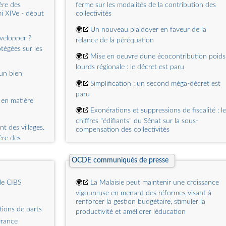
ière des
ferme sur les modalités de la contribution des
me 53, Issue
i XIVe - début
collectivités
🌍
REPÈRES (NOVEMBRE 2025)  REVUE-GFP
N°1  2026
🌍
Un nouveau plaidoyer en faveur de la
me 53, Issue
velopper ?
relance de la péréquation
🌍
REPÈRES (OCTOBRE 2025)  REVUE-GFP
tégées sur les
🌍
Mise en oeuvre dune écocontribution poids
Investment
N°6  2025
lourds régionale : le décret est paru
nventions in
'un bien
: Critical
🌍
Simplification : un second méga-décret est
paru
 en matière
🌍
Exonérations et suppressions de fiscalité : le
chiffres "édifiants" du Sénat sur la sous-
 des villages.
compensation des collectivités
ière des
🌍
FNADT : de la souplesse... au risque d'une
i XIVe - début
dilution ?
OCDE communiqués de presse
la fraude
🌍
Fonds d'intervention régional des ARS : un
développement
le CIBS
🌍
La Malaisie peut maintenir une croissance
décret instaure un droit de regard du préfet sur
l'attribution de financements
vigoureuse en menant des réformes visant à
renforcer la gestion budgétaire, stimuler la
 Prix de
🌍
Budget 2027 : la mission sur les finances
tions de parts
productivité et améliorer léducation
scales des
locales prône une juste contribution des
érance