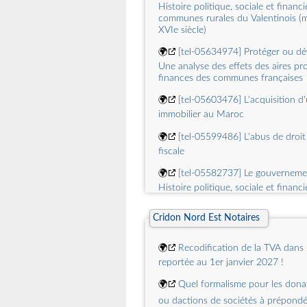
Histoire politique, sociale et financ
🌍
The Contents of Intertax, Volu
communes rurales du Valentinois (m
05, 2025
XVIe siècle)
🌍
The Contents of Intertax, Volu
🌍
[tel-05634974] Protéger ou dé
04, 2025
Une analyse des effets des aires pro
finances des communes françaises
🌍
The Override of International 
Agreements by Double Taxation Co
🌍
[tel-05603476] L'acquisition d
the Latest UN Model Tax Convention
immobilier au Maroc
comments
🌍
[tel-05599486] L'abus de droit
fiscale
🌍
[tel-05582737] Le gouvernement
Histoire politique, sociale et financ
communes rurales du Valentinois (m
XVIe siècle)
Cridon Nord Est Notaires
🌍
[tel-05550989] L'Incidence de 
fiscale et de la corruption sur le 
🌍
Recodification de la TVA dans 
du Mali
reportée au 1er janvier 2027 !
🌍
[tel-05528689] Le Contrôle des
🌍
Quel formalisme pour les dona
transfert par les Administrations Fi
ou dactions de sociétés à prépond