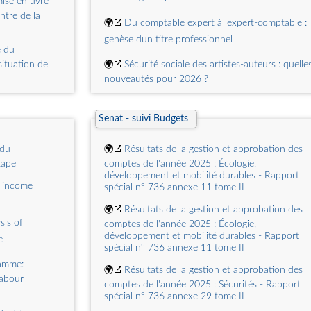
ise en uvre
🌍
IS - Champ dapplication et territorialité -
e l'activité
ntre de la
Collectivités imposables - Organismes privés
🌍
Du comptable expert à lexpert-comptable :
autres que les sociétés - Organismes réalisant de
genèse dun titre professionnel
activités lucratives accessoires - Franchise
e du
ituation de
🌍
Sécurité sociale des artistes-auteurs : quelle
nouveautés pour 2026 ?
: plus de 46
🌍
Musicien : un métier, des statuts
Senat - suivi Budgets
🌍
Valorisation des start-ups et enjeux
comptables : le cas Builder.ai
 du
🌍
Résultats de la gestion et approbation des
 douane -
🌍
Audiovisuel : un secteur complexe avec une
tape
comptes de l'année 2025 : Écologie,
 PSE 2027
développement et mobilité durables - Rapport
fiscalité particulière
e income
spécial n° 736 annexe 11 tome II
 de cannabis
🌍
Lexpertise comptable à lépreuve du monde
🌍
Résultats de la gestion et approbation des
ues
artistique
sis of
comptes de l'année 2025 : Écologie,
développement et mobilité durables - Rapport
e
spécial n° 736 annexe 11 tome II
amme:
🌍
Résultats de la gestion et approbation des
labour
comptes de l'année 2025 : Sécurités - Rapport
spécial n° 736 annexe 29 tome II