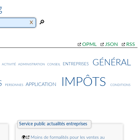
g
OPML
JSON
RSS
général
entreprises
activité
administration
conseil
impôts
s
application
personnes
conditions
Service public actualités entreprises
🌍
Moins de formalités pour les ventes au