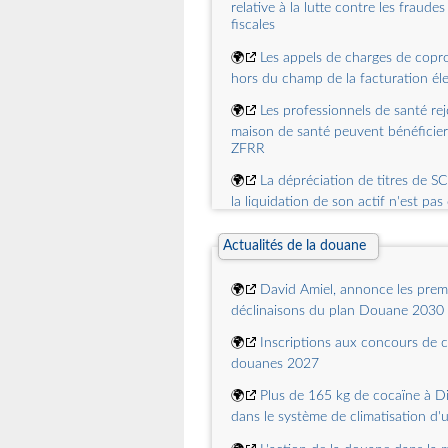
🌍
Passage à l'heure d'hiver
relative à la lutte contre les fraudes
fiscales
🌍
Les appels de charges de copro
hors du champ de la facturation él
🌍
Les professionnels de santé re
maison de santé peuvent bénéficier 
ZFRR
🌍
La dépréciation de titres de SC
la liquidation de son actif n'est pas
🌍
Les revenus étrangers non imp
Actualités de la douane
France sont pris en compte dans le 
de référence
🌍
David Amiel, annonce les prem
🌍
Procédure de " rescrit valeur " 
déclinaisons du plan Douane 2030
PME, le silence de l'administration 
acceptation
🌍
Inscriptions aux concours de c
douanes 2027
🌍
Mécénat d'entreprise : la décla
dons remplacée par une mention da
🌍
Plus de 165 kg de cocaïne à Di
de gestion
dans le système de climatisation d'
🌍
La qualité d'organisme d'intérê