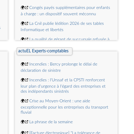
🌍
The Contribution of Cyclical Factors to
🌍
Congés payés supplémentaires pour enfants
Recent Changes in French Greenhouse Gas
s
Emissions
à charge : un dispositif souvent méconnu
🌍
La Cnil publie lédition 2026 de ses tables
s
Informatique et libertés
🌍
La qualité de gérant de succursale refusée à
lexploitant dune station-service
actuEL Experts-comptables
🌍
Décret simplifiant les assemblées
d'actionnaires : les précisions de l'Ansa
🌍
Incendies : Bercy prolonge le délai de
déclaration de sinistre
🌍
Une semaine de jurisprudence sociale à la
Cour de cassation
🌍
Incendies : l'Urssaf et la CPSTI renforcent
leur plan d'urgence à l'égard des entreprises et
🌍
Une semaine de jurisprudence sociale à la
des indépendants sinistrés
Cour de cassation
🌍
Crise au Moyen-Orient : une aide
exceptionnelle pour les entreprises du transport
fluvial
🌍
La phrase de la semaine
🌍
[Facture électronique] "La tolérance de