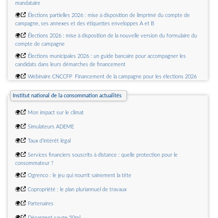
mandataire
🌍
Élections partielles 2026 : mise à disposition de limprimé du compte de
campagne, ses annexes et des étiquettes enveloppes A et B
🌍
Élections 2026 : mise à disposition de la nouvelle version du formulaire du
compte de campagne
🌍
Élections municipales 2026 : un guide bancaire pour accompagner les
candidats dans leurs démarches de financement
🌍
Webinaire CNCCFP  Financement de la campagne pour les élections 2026
à Paris, Lyon et Marseille
Institut national de la consommation actualités
🌍
Élections
🌍
Guide à lusage des candidats aux élections et de leur mandataire
🌍
Mon impact sur le climat
🌍
Nouvelle édition du Guide à lusage des candidats aux élections et de leur
🌍
Simulateurs ADEME
mandataire
🌍
Taux d'intérêt légal
🌍
Services financiers souscrits à distance : quelle protection pour le
consommateur ?
🌍
Ogrenco : le jeu qui nourrit sainement la tête
🌍
Copropriété : le plan pluriannuel de travaux
🌍
Partenaires
🌍
Déoargent sauge 50ml