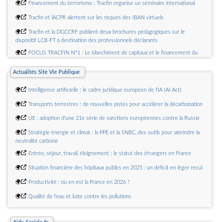
🌍
Financement du terrorisme : Tracfin organise un séminaire international
🌍
Tracfin et lACPR alertent sur les risques des IBAN virtuels
🌍
Tracfin et la DGCCRF publient deux brochures pédagogiques sur le
dispositif LCB-FT à destination des professionnels déclarants
🌍
FOCUS TRACFIN N°1 : Le blanchiment de capitaux et le financement du
terrorisme dans le secteur de lart
Actualités Site Vie Publique
🌍
Les communiqués de presse
🌍
Intelligence artificielle : le cadre juridique européen de l'IA (AI Act)
🌍
Transports terrestres : de nouvelles pistes pour accélérer la décarbonation
🌍
UE : adoption d'une 21e série de sanctions européennes contre la Russie
🌍
Stratégie énergie et climat : la PPE et la SNBC, des outils pour atteindre la
neutralité carbone
🌍
Entrée, séjour, travail, éloignement : le statut des étrangers en France
🌍
Situation financière des hôpitaux publics en 2025 : un déficit en léger recul
🌍
Productivité : où en est la France en 2026 ?
🌍
Qualité de l'eau et lutte contre les pollutions
🌍
Coupe du monde de football 2026 : des mises records sur les paris
sportifs en ligne