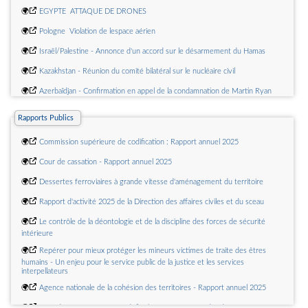
🌍
EGYPTE  ATTAQUE DE DRONES
🌍
Pologne  Violation de lespace aérien
🌍
Israël/Palestine - Annonce d'un accord sur le désarmement du Hamas
🌍
Kazakhstan - Réunion du comité bilatéral sur le nucléaire civil
🌍
Azerbaïdjan - Confirmation en appel de la condamnation de Martin Ryan
🌍
Déclaration conjointe des ministres des Affaires étrangères de la France et
Rapports Publics
du...
🌍
Commission supérieure de codification : Rapport annuel 2025
🌍
Cour de cassation - Rapport annuel 2025
🌍
Dessertes ferroviaires à grande vitesse d'aménagement du territoire
🌍
Rapport d'activité 2025 de la Direction des affaires civiles et du sceau
🌍
Le contrôle de la déontologie et de la discipline des forces de sécurité
intérieure
🌍
Repérer pour mieux protéger les mineurs victimes de traite des êtres
humains - Un enjeu pour le service public de la justice et les services
interpellateurs
🌍
Agence nationale de la cohésion des territoires - Rapport annuel 2025
🌍
Les aides aux entreprises : définition, périmètres, cadre de suivi et