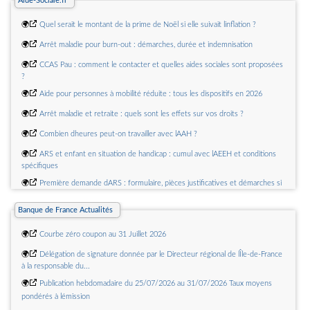
Aide-Sociale.fr
🌍
Quel serait le montant de la prime de Noël si elle suivait linflation ?
🌍
Arrêt maladie pour burn-out : démarches, durée et indemnisation
🌍
CCAS Pau : comment le contacter et quelles aides sociales sont proposées
?
🌍
Aide pour personnes à mobilité réduite : tous les dispositifs en 2026
🌍
Arrêt maladie et retraite : quels sont les effets sur vos droits ?
🌍
Combien dheures peut-on travailler avec lAAH ?
🌍
ARS et enfant en situation de handicap : cumul avec lAEEH et conditions
spécifiques
🌍
Première demande dARS : formulaire, pièces justificatives et démarches si
vous nêtes pas allocataire
Banque de France Actualités
🌍
Doit-on rembourser les aides de lAnah ?
🌍
Courbe zéro coupon au 31 Juillet 2026
🌍
Délégation de signature donnée par le Directeur régional de lÎle-de-France
à la responsable du...
🌍
Publication hebdomadaire du 25/07/2026 au 31/07/2026 Taux moyens
pondérés à lémission