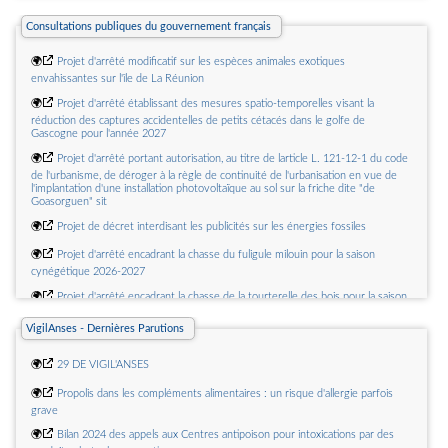
d'évaluation - Rapport au Premier ministre
Consultations publiques du gouvernement français
🌍
Rapport d'activité de l'Arcep - Édition 2026 - Tome 3 : L'état de l'internet
en France : bilan et perspectives sur les activités de l'Arcep
🌍
Projet d'arrêté modificatif sur les espèces animales exotiques
envahissantes sur l'île de La Réunion
🌍
Projet d'arrêté établissant des mesures spatio-temporelles visant la
réduction des captures accidentelles de petits cétacés dans le golfe de
Gascogne pour l'année 2027
🌍
Projet d'arrêté portant autorisation, au titre de larticle L. 121-12-1 du code
de l'urbanisme, de déroger à la règle de continuité de l'urbanisation en vue de
l'implantation d'une installation photovoltaïque au sol sur la friche dite "de
Goasorguen" sit
🌍
Projet de décret interdisant les publicités sur les énergies fossiles
🌍
Projet d'arrêté encadrant la chasse du fuligule milouin pour la saison
cynégétique 2026-2027
🌍
Projet d'arrêté encadrant la chasse de la tourterelle des bois pour la saison
cynégétique 2026-2027
VigilAnses - Dernières Parutions
🌍
Projet d'arrêté relatif à la possibilité de remplacer des chaudières à
combustible déjà valorisées dans le cadre du dispositif des certificats
🌍
29 DE VIGIL'ANSES
d'économies d'énergie
🌍
Propolis dans les compléments alimentaires : un risque d'allergie parfois
🌍
Projet d'arrêté fixant les indicateurs de gêne due au bruit événementiel
grave
des infrastructures de transport ferroviaire prévu à l'article L. 571-10-2 du code
de l'environnement en modifiant l'arrêté du 8 novembre 1999 relatif au bruit
🌍
Bilan 2024 des appels aux Centres antipoison pour intoxications par des
des infrastructures d