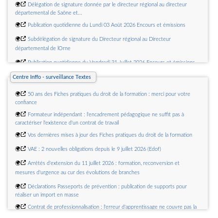
🌍
Délégation de signature donnée par le directeur régional au directeur
départemental de Saône et...
🌍
Publication quotidienne du Lundi 03 Août 2026 Encours et émissions
🌍
Subdélégation de signature du Directeur régional au Directeur
départemental de lOrne
🌍
Publication quotidienne du Vendredi 31 Juillet 2026 Encours et émissions
🌍
Publication quotidienne du Jeudi 30 Juillet 2026 Encours et émissions
Centre Inffo - surveillance Textes
🌍
Publication quotidienne du Vendredi 24 Juillet 2026 Encours et émissions
🌍
50 ans des Fiches pratiques du droit de la formation : merci pour votre
confiance
🌍
Formateur indépendant : l'encadrement pédagogique ne suffit pas à
caractériser l'existence d'un contrat de travail
🌍
Vos dernières mises à jour des Fiches pratiques du droit de la formation
🌍
VAE : 2 nouvelles obligations depuis le 9 juillet 2026 (Edof)
🌍
Arrêtés d'extension du 11 juillet 2026 : formation, reconversion et
mesures d'urgence au cur des évolutions de branches
🌍
Déclarations Passeports de prévention : publication de supports pour
réaliser un import en masse
🌍
Contrat de professionnalisation : l'erreur d'apprentissage ne couvre pas la
désinvolture