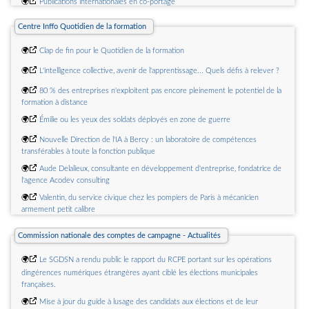
🌍
Publications internationales en co-portage
Centre Inffo Quotidien de la formation
🌍
Clap de fin pour le Quotidien de la formation
🌍
L'intelligence collective, avenir de l'apprentissage... Quels défis à relever ?
🌍
80 % des entreprises n'exploitent pas encore pleinement le potentiel de la
formation à distance
🌍
Émilie ou les yeux des soldats déployés en zone de guerre
🌍
Nouvelle Direction de l'IA à Bercy : un laboratoire de compétences
transférables à toute la fonction publique
🌍
Aude Delalieux, consultante en développement d'entreprise, fondatrice de
l'agence Acodev consulting
🌍
Valentin, du service civique chez les pompiers de Paris à mécanicien
armement petit calibre
🌍
Évapro : un nouvel outil pour diagnostiquer les compétences de base en
Commission nationale des comptes de campagne - Actualités
entreprise
🌍
Étude sur l'IA en entreprise aux États-Unis et au Royaume-Uni : grand
🌍
Le SGDSN a rendu public le rapport du RCPE portant sur les opérations
écart entre les intentions et la réalité
dingérences numériques étrangères ayant ciblé les élections municipales
françaises.
🌍
Mise à jour du guide à lusage des candidats aux élections et de leur