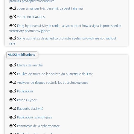
produits phytopharmaceutiques
🌍
Projet d'arrêté créant de nouvelles bonifications CEE pour les fiches BAR-
🌍
Jouer à manger très pimenté, ça peut faire mal
TH-101, BAR-TH-148, BAR-TH-162 et BAR-TH-168 et modifiant la bonification
relative à la fiche BAR-TH-143
🌍
27 OF VIGIL'ANSES
🌍
Drug hypersensitivity in cattle : an account of how a signal is processed in
veterinary pharmacovigilance
🌍
Some cosmetics designed to promote eyelash growth are not without
risks
🌍
Carbon monoxide poisoning in the workplace : combustion-powered tools
ANSSI publications
primarily responsible
🌍
Monitoring the acute adverse effects of vector control
🌍
Etudes de marché
🌍
Feuilles de route de la sécurité du numérique de lEtat
🌍
Analyses de risques sectorielles et technologiques
🌍
Publications
🌍
Pauses Cyber
🌍
Rapports d'activité
🌍
Publications scientifiques
🌍
Panoramas de la cybermenace