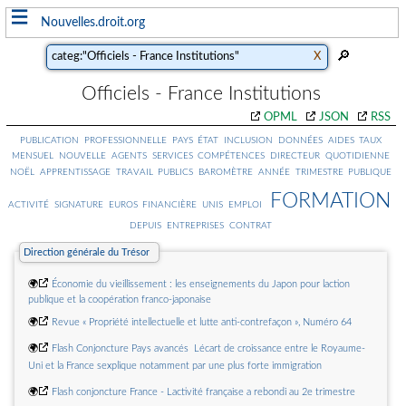
≡
Nouvelles.droit.org
Officiels - France Institutions
OPML
JSON
RSS
publication
professionnelle
pays
état
inclusion
données
aides
taux
mensuel
nouvelle
agents
services
compétences
directeur
quotidienne
noël
apprentissage
travail
publics
baromètre
année
trimestre
publique
formation
activité
signature
euros
financière
unis
emploi
depuis
entreprises
contrat
Direction générale du Trésor
🌍
Économie du vieillissement : les enseignements du Japon pour laction
publique et la coopération franco-japonaise
🌍
Revue « Propriété intellectuelle et lutte anti-contrefaçon », Numéro 64
🌍
Flash Conjoncture Pays avancés  Lécart de croissance entre le Royaume-
Uni et la France sexplique notamment par une plus forte immigration
🌍
Flash conjoncture France - Lactivité française a rebondi au 2e trimestre