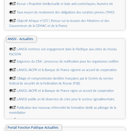
🌍
Revue « Propriété intellectuelle et lutte anti-contrefaçon», Numéro 64
🌍
Taux moyen de rendement des obligations des sociétés privées (TMO)
🌍
Objectif Afrique n°257 | Retour sur la réunion des Ministres et des
Gouverneurs de la CEMAC et de la France
🌍
Flash Conjoncture Pays avancés  Le pouvoir dachat des ménages
espagnols soutenu par lamélioration du marché du travail
ANSSI - Actualités
🌍
The Contribution of Cyclical Factors to Recent Changes in French
🌍
LANSSI renforce son engagement dans le Pacifique aux côtés du réseau
Greenhouse Gas Emissions
PaCSON
🌍
Exigences du CRA : processus de notification pour les organismes notifiés
🌍
LANSSI, lACPR et la Banque de France signent un accord de coopération
🌍
Ciblage et compromission dentités françaises par le Centre du service
fédéral de sécurité de la fédération de Russie (FSB)
🌍
LANSSI, lACPR et la Banque de France signe un accord de coopération
🌍
LANSSI publie un kit dexercice de crise pour le secteur agroalimentaire.
🌍
Publication dun nouveau référentiel de formation dédié au pilotage de la
remédiation
🌍
Appel à manifestation dintérêt  Sécurité des écosystèmes de
cybersécurité
Portail Fonction Publique Actualités