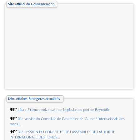
Site officiel du Gouvernement
🌍
Rupture irrégulière d'un contrat d'apprentissage : le défaut de notification
à l'Opco prive la rupture de tout effet
🌍
Mission et leviers de contrôle des Opco consolidés
Min. Affaires Etrangères actualités
🌍
Liban  Sixième anniversaire de lexplosion du port de Beyrouth
🌍
31e session du Conseil de de lAssemblée de l'Autorité internationale des
fonds...
🌍
31e SESSION DU CONSEIL ET DE LASSEMBLEE DE LAUTORITE
INTERNATIONALE DES FONDS...