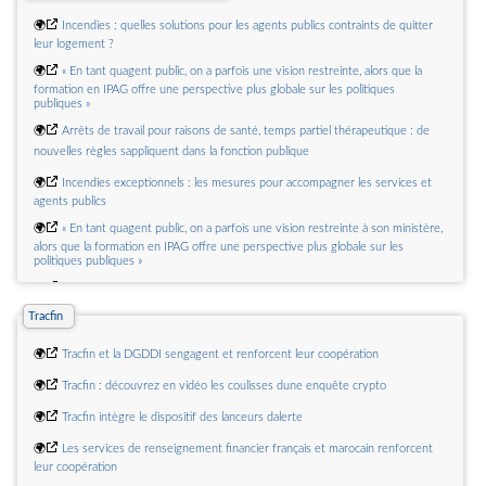
🌍
LANSSI accompagne les organisateurs dans la cybersécurité du Sommet
du G7 à Evian
🌍
Incendies : quelles solutions pour les agents publics contraints de quitter
leur logement ?
🌍
« En tant quagent public, on a parfois une vision restreinte, alors que la
formation en IPAG offre une perspective plus globale sur les politiques
publiques »
🌍
Arrêts de travail pour raisons de santé, temps partiel thérapeutique : de
nouvelles règles sappliquent dans la fonction publique
🌍
Incendies exceptionnels : les mesures pour accompagner les services et
agents publics
🌍
« En tant quagent public, on a parfois une vision restreinte à son ministère,
alors que la formation en IPAG offre une perspective plus globale sur les
politiques publiques »
🌍
Cinq ans de laccord relatif à la mise en uvre du télétravail dans la fonction
publique
Tracfin
🌍
Balaé, la bourse aux logements sociaux destinée aux agents publics de
l'État se modernise
🌍
Tracfin et la DGDDI sengagent et renforcent leur coopération
🌍
Autorisations spéciales dabsence pour motif familial et parental : le point
🌍
Tracfin : découvrez en vidéo les coulisses dune enquête crypto
sur les droits des agents
🌍
Tracfin intègre le dispositif des lanceurs dalerte
🌍
Retour sur le rendez-vous salarial de la fonction publique
🌍
Les services de renseignement financier français et marocain renforcent
leur coopération