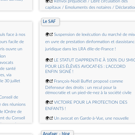
🌍
Renvoi préjudiciel / Libre circulation des
ional
capitaux / Emoluments des notaires / Déclaratio
des
de succession / Arrêt de la Cour (Leb 1089)
a riposte
l chronicle of
Le SAF
🌍
Renvoi préjudiciel / TVA / Prestation de
services à titre onéreux / Assistance judiciaire
zations: what
tion de son
gratuite / Arrêt de la Cour (Leb 1088)
uls face à nos
🌍
Suspension de lexécution du marché de mis
ans les
jours facile de
en uvre de prestation dinformation et dassistanc
 quelle(s)
🌍
Droit à la vie / Procédure administrative /
 in UN system
nde civile de
aris ouvre un
juridique dans les LRA dIle-de-France !
Durée excessive / Diligence raisonnable / Arrêt
pments?
de la Cour EDH (Leb 1087)
tion
🌍
LE STATUT DAPPRENTI·E À 100% DU SMI
 avocats
🌍
Radiation du barreau / Sanction
isation encore
POUR LES ÉLÈVES AVOCAT·ES : L'ACCORD
 de santé
disproportionnée / Ingérence dans la liberté
ENFIN SIGNÉ !
es, via
dexpression / Atteinte à la vie privée / Arrêt de l
le 30 juillet
🌍
François-Noël Buffet proposé comme
Cour EDH (Leb 1086)
Défenseur des droits : un recul pour la
démocratie et un pied-de-nez à la société civile
🌍
Recours en indemnités / Politique étrangère
Conseil de
et de sécurité commune / Violation des droits
🌍
VICTOIRE POUR LA PROTECTION DES
fondamentaux / Préjudice subi / Ordonnance d
e des réunions
ENFANTS !
Tribunal (Leb 1085)
e lOrdre de
dent du Conseil
🌍
Un avocat en Garde-à-Vue, une nouvelle
notamment
attaque contre la défense et létat de droit
fo Écrit le 27
Anafagc - blog