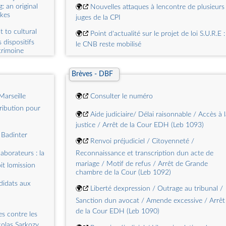
: an original
🌍
Nouvelles attaques à lencontre de plusieurs
akes
juges de la CPI
 to cultural
🌍
Point d'actualité sur le projet de loi S.U.R.E :
 dispositifs
le CNB reste mobilisé
trimoine
ax measures
🌍
Désignation du médiateur national de la
ge for future
consommation de la profession d'avocat
Brèves - DBF
🌍
Le Conseil national des barreaux alerte sur l
 public sector
Marseille
🌍
Consulter le numéro
situation des avocats aux Etats-Unis
jeux de la
ribution pour
nale du
🌍
Une concertation sur les exceptions à la
🌍
Aide judiciaire/ Délai raisonnable / Accès à l
ternational
confidentialité des correspondances entre
justice / Arrêt de la Cour EDH (Leb 1093)
zation
avocats
 Badinter
🌍
Renvoi préjudiciel / Citoyenneté /
 accounting -
borateurs : la
Reconnaissance et transcription dun acte de
té publique
mariage / Motif de refus / Arrêt de Grande
ounting
 lomission
chambre de la Cour (Leb 1092)
hat must
didats aux
🌍
Liberté dexpression / Outrage au tribunal /
normes
efléter un
Sanction dun avocat / Amende excessive / Arrêt
ing standards
de la Cour EDH (Leb 1090)
s contre les
on
colas Sarkozy