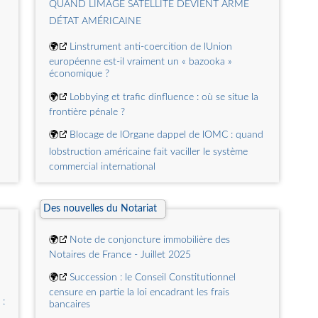
QUAND LIMAGE SATELLITE DEVIENT ARME
dindépendance des conseils de la magistrature 
DÉTAT AMÉRICAINE
Traductions en anglais, espagnol, allemand,
portugais et arabe
🌍
Linstrument anti-coercition de lUnion
🌍
Les émeutes urbaines de lété 2023. Analyses
européenne est-il vraiment un « bazooka »
sociologiques
économique ?
🌍
Lobbying et trafic dinfluence : où se situe la
frontière pénale ?
🌍
Blocage de lOrgane dappel de lOMC : quand
lobstruction américaine fait vaciller le système
commercial international
🌍
Normes, Conformité et Post-quantique : Le
droit à lépreuve des ruptures technologiques
Des nouvelles du Notariat
(3/3) : La CNIL & lANSSI comme nouveaux
acteurs de la régulation post quantique
🌍
Note de conjoncture immobilière des
%
Notaires de France - Juillet 2025
🌍
Normes, Conformité et Post-quantique : Le
🌍
Succession : le Conseil Constitutionnel
droit à lépreuve des ruptures technologiques
censure en partie la loi encadrant les frais
(2/3) : La propriété intellectuelle : une stratégie
 :
bancaires
pour la course au post quantique ?