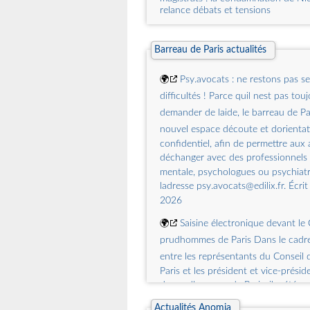
🌍
Financial chronicle of internat
relance débats et tensions
institutions - Chronique financière 
🌍
Une circulaire pour renforcer l
institutions internationales Financia
international institutions
judiciaire contre lantisémitisme
Barreau de Paris actualités
🌍
Budgeting in UN system organi
🌍
Le CNB lance une nouvelle édi
🌍
Psy.avocats : ne restons pas se
recent developments? - Le budget d
enquête Collaboration
difficultés ! Parce quil nest pas tou
organisations du système de l'ONU :
évolution(s) récente(s) ? Budgeting
🌍
MARD : le CNB soppose à lame
demander de laide, le barreau de P
organizations: what recent develo
10 000 
nouvel espace découte et dorienta
confidentiel, afin de permettre aux
🌍
Avocats et LBC-FT : une mobil
déchanger avec des professionnels
« trop faible », selon Tracfin
mentale, psychologues ou psychiatr
ladresse psy.avocats@edilix.fr. Écrit 
2026
🌍
Saisine électronique devant le 
prudhommes de Paris Dans le cadr
entre les représentants du Conseil d
Paris et les président et vice-prési
de prudhommes de Paris, il a été 
évoqué les points suivants : Flash in
Actualités Anomia