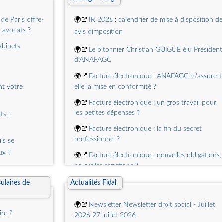
🌍
Violences sexistes et sexuelles : des fautes,
un manque de moyens mais surtout de la
Conseil de
de Paris offre-
🌍
IR 2026 : calendrier de mise à disposition d
violence institutionnelle
de
x avocats ?
avis dimposition
'Ordre Écrit le
🌍
Au Tribunal administratif de Nantes, il est
cabinets
interdit de plaider sans robe, même sous 40
🌍
Le b'tonnier Christian GUIGUE élu Président
degrés
que : au cur
d'ANAFAGC
avocats Le
🌍
La proposition de loi sur la présomption de
🌍
Facture électronique : ANAFAGC m'assure-t
 du Barreau
légitime défense pour les forces de lordre ne doi
t votre
elle la mise en conformité ?
n et déchanges
pas passer !
ique. Organisée
🌍
Facture électronique : un gros travail pour
🌍
Appel à mobilisation le 29 juin : Ensemble
sociation
les petites dépenses ?
ts :
contre un projet dévastateur pour la justice et le
veloppement
🌍
Facture électronique : la fin du secret
libertés fondamentales
e soutien du
professionnel ?
ls se
n réunira les
ux ?
🌍
Facture électronique : nouvelles obligations,
ins de premier
nouvelles sanctions ?
ngagées sur le
iser vos
juillet 2026
🌍
Facture électronique : quels outils pour quel
ets davocats
ulaires de
Actualités Fidal
usages ?
de lEuropean
avec ChatGPT
nce annuelle à
🌍
Newsletter Newsletter droit social - Juillet
🌍
Facture électronique : êtes-vous concerné ?
re ?
anniversaire
2026 27 juillet 2026