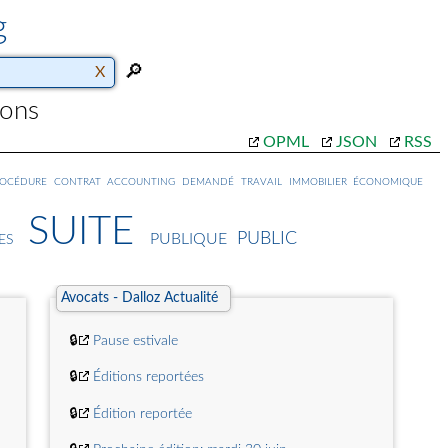
g
ions
OPML
JSON
RSS
rocédure
contrat
accounting
demandé
travail
immobilier
économique
suite
public
publique
es
Avocats - Dalloz Actualité
🔒
Pause estivale
🔒
Éditions reportées
🔒
Édition reportée