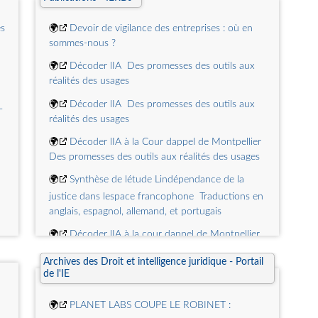
🌍
Comment Luca de Meo a imposé Flavio
Briatore sur le deal Gucci-Alpine F1
es
🌍
Devoir de vigilance des entreprises : où en
🌍
Le Quotidien du Médecin, du Pharmacien...
sommes-nous ?
les journalistes de GPS montent au front contre
leur nouveau propriétaire
🌍
Décoder lIA  Des promesses des outils aux
réalités des usages
🌍
Zenitude : 7 résidences seniors en
redressement judiciaire, le ton se durcit avec les
🌍
Décoder lIA  Des promesses des outils aux
-
investisseurs
réalités des usages
t
🌍
Décoder lIA à la Cour dappel de Montpellier 
Des promesses des outils aux réalités des usages
s
🌍
Synthèse de létude Lindépendance de la
justice dans lespace francophone  Traductions en
anglais, espagnol, allemand, et portugais
🌍
Décoder lIA à la cour dappel de Montpellier 
Le projet de tout un ressort
s
Archives des Droit et intelligence juridique - Portail
🌍
Lindépendance de la justice dans lespace
de l'IE
francophone
🌍
PLANET LABS COUPE LE ROBINET :
🌍
Synthèse de létude Les qualités