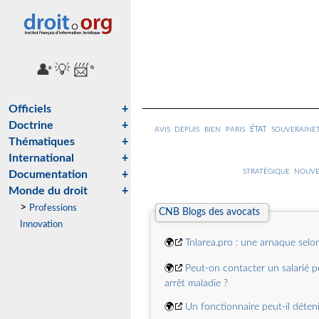
👤
💡
📨
🌐
ℹ️
🔄
Officiels
+
Doctrine
+
état
avis
depuis
bien
paris
souveraine
Thématiques
+
International
+
stratégique
nouve
Documentation
+
Monde du droit
+
>
Professions
CNB Blogs des avocats
Innovation
🌍
Tnlarea.pro : une arnaque selon
🌍
Peut-on contacter un salarié 
arrêt maladie ?
🌍
Un fonctionnaire peut-il déteni