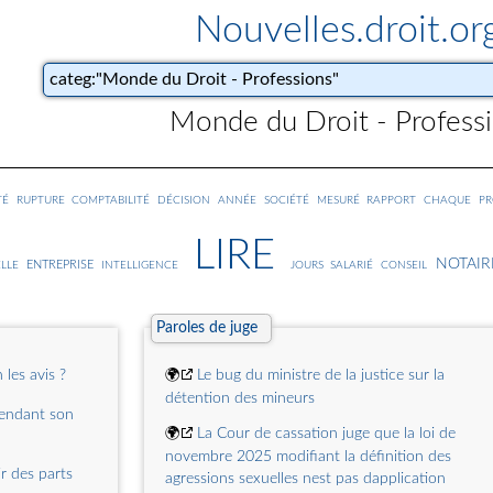
Nouvelles.droit.or
Monde du Droit - Profess
société
té
rupture
comptabilité
décision
année
mesuré
rapport
chaque
p
lire
notair
entreprise
conseil
lle
intelligence
jours
salarié
Paroles de juge
 les avis ?
🌍
Le bug du ministre de la justice sur la
détention des mineurs
pendant son
🌍
La Cour de cassation juge que la loi de
novembre 2025 modifiant la définition des
r des parts
agressions sexuelles nest pas dapplication