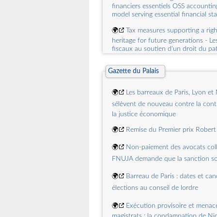
financiers essentiels OSS accounting
model serving essential financial st
🌍
Tax measures supporting a right
heritage for future generations - Les
fiscaux au soutien d'un droit du pa
culturel aux générations futures T
supporting a right to cultural herita
Gazette du Palais
generations
🌍
The challenges of international
🌍
Les barreaux de Paris, Lyon et 
accounting standardization - Les en
sélèvent de nouveau contre la cont
normalisation comptable internatio
la justice économique
secteur public The challenges of in
public sector accounting standardi
🌍
Remise du Premier prix Robert
🌍
Current issues in public sector
🌍
Non-paiement des avocats colla
Les enjeux actuels de la comptabili
Current issues in public sector acc
FNUJA demande que la sanction soit
🌍
Public accounting standards t
🌍
Barreau de Paris : dates et can
reflect a world in transition - Des 
élections au conseil de lordre
comptables publiques qui doivent r
monde en transition Public account
🌍
Exécution provisoire et menace
that must reflect a world in transiti
magistrats : la condamnation de Ni