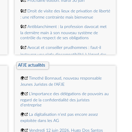
🔒
Prochaine édition: mardi 30 juin
🔒
Droit de visite des lieux de privation de liberté
: une réforme contrainte mais bienvenue
🔒
Antiblanchiment : la profession davocat met
la dernière main à son nouveau système de
contrôle du respect de ses obligations
🔒
Avocat et conseiller prudhommes : faut-il
instaurer une règle dincompatibilité à légard des
avocats du cabinet ?
AFJE actualités
🔒
Petite pause printanière
🌍
Timothé Bonnaud, nouveau responsable
🔒
Aide juridictionnelle totale : lexpertise incluse,
Jeunes Juristes de l'AFJE
les honoraires exclus
🌍
L'importance des délégations de pouvoirs au
regard de la confidentialité des juristes
d'entreprise
🌍
La digitalisation n'est pas encore assez
exploitée dans les AG
🌍
Vendredi 12 juin 2026, Hugo Dos Santos