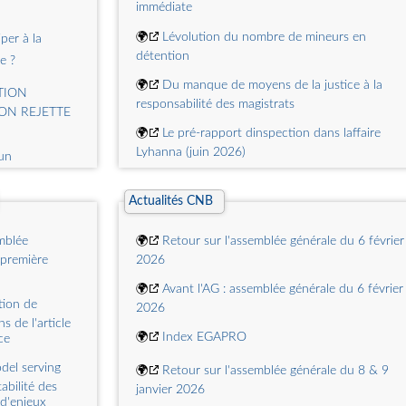
immédiate
🌍
Lévolution du nombre de mineurs en
per à la
détention
e ?
🌍
Du manque de moyens de la justice à la
TION
responsabilité des magistrats
ION REJETTE
🌍
Le pré-rapport dinspection dans laffaire
Lyhanna (juin 2026)
un
r sa
🌍
Le contact bucco-génital imposé peut-il être
t ?
un viol ?
Actualités CNB
que selon les
🌍
Des rencontres sur internet à la notion de
emblée
🌍
Retour sur l'assemblée générale du 6 février
surprise en matière de viol.
 première
2026
 arnaque
🌍
A propos des débordements des avocats à
🌍
Avant l'AG : assemblée générale du 6 février
l'audience
tion de
2026
u temps de
s de l'article
🌍
Faut-il créer un plaider-coupable en matière
🌍
Index EGAPRO
ce
criminelle ?
del serving
🌍
Retour sur l'assemblée générale du 8 & 9
abilité des
janvier 2026
 d'enjeux