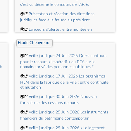
s'est vu décerné le concours de l'AFJE.
🌍
Prévention et réaction des directions
juridiques face à la fraude au président
🌍
Lanceurs d'alerte : entre montée en
puissance et fragilités
Etude Cheuvreux
🌍
Médiation & juristes d'entreprise : panorama
a
des pratiques
🌍
Veille juridique 24 Juil 2026 Quels contours
🌍
Présidence de l'AFJE : Nathalie Dubois
pour le recours « impératif » au BEA sur le
a
succède à Jean-Philippe Gille
domaine privé des personnes publiques ?
🌍
La médiation, une démarche positive
🌍
Veille juridique 17 Juil 2026 Les organismes
contrôlée par les parties
HLM dans la fabrique de la ville : entre continuité
et mutation
🌍
Veille juridique 30 Juin 2026 Nouveau
formalisme des cessions de parts
🌍
Veille juridique 25 Juin 2026 Les instruments
financiers du patrimoine contemporain
🌍
Veille juridique 29 Juin 2026 « Le logement