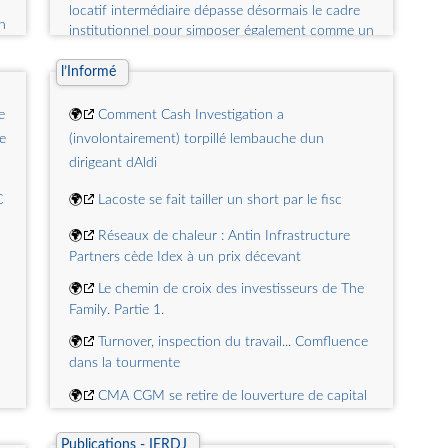
locatif intermédiaire dépasse désormais le cadre
n
institutionnel pour simposer également comme un
outil patrimonial »
l’Informé
🌍
Veille juridique 14 Juin 2026 Loi SVE et VEFA
publiques
e
🌍
Comment Cash Investigation a
🌍
Veille juridique 15 Juin 2026 Trust de retraite
e
(involontairement) torpillé lembauche dun
: le critère professionnel prime sur le caractère
dirigeant dAldi
individuel
C
🌍
Lacoste se fait tailler un short par le fisc
🌍
Veille juridique 11 Juin 2026 Mise à jour de
la Fiche repère pour limplantation des data
🌍
Réseaux de chaleur : Antin Infrastructure
centers en Ile-de-France
a
Partners cède Idex à un prix décevant
🌍
Veille juridique 05 Juin 2026 La location de
🌍
Le chemin de croix des investisseurs de The
moyenne durée séduit les bailleurs
Family. Partie 1.
🌍
Turnover, inspection du travail... Comfluence
u
dans la tourmente
🌍
CMA CGM se retire de louverture de capital
du fret de la SNCF
Publications - IERDJ