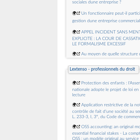
sociales dune entreprise ?
🌍
Un fonctionnaire peut-il partici
gestion dune entreprise commercial
🌍
APPEL INCIDENT SANS MEN
EXPLICITE : LA COUR DE CASSAT
LE FORMALISME EXCESSIF
🌍
Au moyen de quelle structure 
fonctionnaire peut-il commercialise
production libre des uvres de lespri
Lextenso - professionnels du droit
🌍
Fibus-courtage.com : une arna
🌍
Protection des enfants : l'Ass
avis ?
nationale adopte le projet de loi en
🌍
Maestrimmo-gestion.com : une
lecture
selon les avis ?
🌍
Application restrictive de la no
🌍
Qui doit prouver le respect d
contrôle de fait d'une société au sen
L. 233-3, I, 3°, du Code de commer
pause : le salarié ou l'employeur ?
🌍
OSS accounting: an original mo
essential financial stakes - La compt
OSS : un modèle original au service