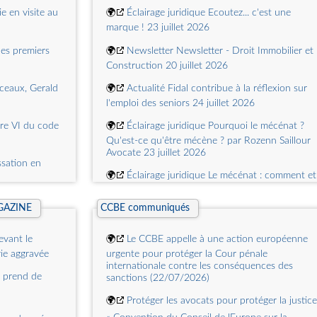
vient la
🌍
ANAFAGC | AGO 2026
ur les
e en visite au
🌍
Éclairage juridique Ecoutez... c'est une
nira des
rsitaires
marque ! 23 juillet 2026
ur mieux se
ne question
les premiers
🌍
Newsletter Newsletter - Droit Immobilier et
de droit et
Construction 20 juillet 2026
ls se
se ?
ux ?
ceaux, Gerald
🌍
Actualité Fidal contribue à la réflexion sur
l'emploi des seniors 24 juillet 2026
Phnom Penh :
'occasion du
vre VI du code
🌍
Éclairage juridique Pourquoi le mécénat ?
 Barreau de
Qu'est-ce qu'être mécène ? par Rozenn Saillour
nationales à
Avocate 23 juillet 2026
onal Écrit le
ssation en
🌍
Éclairage juridique Le mécénat : comment et
quand se lancer ? par Karen Gendreau Avocate
savoir sur le
Associée 28 juillet 2026
e Congrès
 Par une
AGAZINE
CCBE communiqués
au Journal
ce
🌍
Éclairage juridique Le régime NHR 2.0 du
 national des
evant le
🌍
Le CCBE appelle à une action européenne
Portugal : un taux dimposition forfaitaire de 20 
e de
nt intérieur
rie aggravée
urgente pour protéger la Cour pénale
pour les professionnels éligibles 22 juillet 2026
(RIN).Cette
internationale contre les conséquences des
14.3, qui régit
x prend de
sanctions (22/07/2026)
🌍
Éclairage juridique Régime fiscal suisse
 le monde
tion libérale
applicable aux expatriés : déductions fiscales
🌍
Protéger les avocats pour protéger la justice
relatif à
pour les frais professionnels des expatriés 28