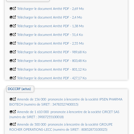
lenvironnement.
🌍
Télécharger le document Arrêté PDF - 2,69 Mo
🌍
Instruction du 3 août 2026 à destination des Préfets de départements
concernant la poursuite de la déclinaison des mesures de prévention et de
🌍
Télécharger le document Arrêté PDF - 2,4 Mo
gestion dans les carrières alluvionnaires contenant ou pouvant contenir de
lamiante.
🌍
Télécharger le document Arrêté PDF - 1,38 Mo
🌍
Note du 24 juillet 2026 modifiant la note du 19 novembre 2021 portant
🌍
Télécharger le document Arrêté PDF - 51,4 Ko
organisation du secrétariat général de la direction générale de laviation civile.
🌍
Télécharger le document Arrêté PDF - 2,55 Mo
🌍
Arrêté du 22 juillet 2026 portant nomination au Comité technique
🌍
Télécharger le document Arrêté PDF - 989,68 Ko
permanent des barrages et des ouvrages hydrauliques.
🌍
Arrêté du 3 août 2026 portant agrément dune psychologue au titre du
🌍
Télécharger le document Arrêté PDF - 803,48 Ko
décret n° 2010-708 du 29 juin 2010 relatif à la certification des conducteurs de
trains.
🌍
Télécharger le document Arrêté PDF - 801,12 Ko
🌍
Télécharger le document Arrêté PDF - 427,17 Ko
DGCCRF (actus)
🌍
Amende de 156 000  prononcée à lencontre de la société IPSEN PHARMA
BIOTECH (numéro de SIRET : 34783527400015)
🌍
Amende de 1 610 000  prononcée à lencontre de la société CIRCET SAS
(numéro de SIRET : 39007255100018)
🌍
Amende de 500 000  prononcée à lencontre de la société GROUPE
ROCHER OPERATIONS-LECC (numéro de SIRET : 80852873100025)