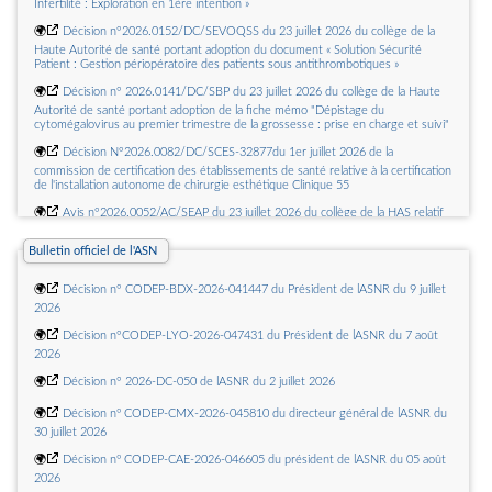
Infertilité : Exploration en 1ère intention »
🌍
Décision n°2026.0152/DC/SEVOQSS du 23 juillet 2026 du collège de la
Haute Autorité de santé portant adoption du document « Solution Sécurité
Patient : Gestion périopératoire des patients sous antithrombotiques »
🌍
Décision n° 2026.0141/DC/SBP du 23 juillet 2026 du collège de la Haute
Autorité de santé portant adoption de la fiche mémo "Dépistage du
cytomégalovirus au premier trimestre de la grossesse : prise en charge et suivi"
🌍
Décision N°2026.0082/DC/SCES-32877du 1er juillet 2026 de la
commission de certification des établissements de santé relative à la certification
de l'installation autonome de chirurgie esthétique Clinique 55
🌍
Avis n°2026.0052/AC/SEAP du 23 juillet 2026 du collège de la HAS relatif
à la modification des conditions dinscription sur la LAP mentionnée à larticle L.
Bulletin officiel de l'ASN
162-1-7 du CSS, de plusieurs actes relatifs au diagnostic biologique de linfection
à cytomégalovirus (CMV)
🌍
Décision n° CODEP-BDX-2026-041447 du Président de lASNR du 9 juillet
🌍
Avis n°2026.0053/AC/SEAP du 23 juillet 2026 du collège de la HAS relatif
2026
à linscription sur la LAP mentionnée à larticle L. 162-1-7 du CSS, de lacte
🌍
Décision n°CODEP-LYO-2026-047431 du Président de lASNR du 7 août
damplification des acides nucléiques (TAAN) multiplex dans la prise en charge
2026
médicale du sepsis
🌍
Décision n° 2026-DC-050 de lASNR du 2 juillet 2026
🌍
Avis n°2026.0050/AC/SEAP du 16 juillet 2026 du Collège de la HAS relatif
à linscription sur la LAP mentionnée à larticle L. 162-1-7 du CSS, de lacte de
🌍
Décision nº CODEP-CMX-2026-045810 du directeur général de lASNR du
radiothérapie peropératoire par photons X, en adjuvant à la tumorectomie, dans
30 juillet 2026
le traitement du cancer du sein précoce à faible risque de récidive
🌍
Décision nº CODEP-CAE-2026-046605 du président de lASNR du 05 août
🌍
Avis n°2026.0051/AC/SEAP du 16 juillet 2026 du collège de la HAS relatif
2026
à linscription sur la LAP mentionnée à larticle L. 162-1-7 du CSS, des actes de