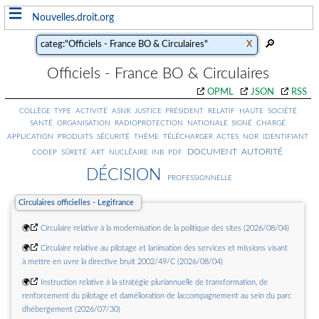
≡
Nouvelles.droit.org
Officiels - France BO & Circulaires
OPML
JSON
RSS
président
collège
type
activité
asnr
justice
relatif
haute
société
santé
organisation
radioprotection
nationale
signé
chargé
télécharger
application
produits
sécurité
thème
actes
nor
identifiant
document
autorité
pdf
codep
sûreté
art
nucléaire
inb
décision
professionnelle
Circulaires officielles - Legifrance
🌍
Circulaire relative à la modernisation de la politique des sites (2026/08/04)
🌍
Circulaire relative au pilotage et lanimation des services et missions visant
à mettre en uvre la directive bruit 2002/49/C (2026/08/04)
🌍
Instruction relative à la stratégie pluriannuelle de transformation, de
renforcement du pilotage et damélioration de laccompagnement au sein du parc
dhébergement (2026/07/30)