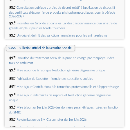
🌍
Consultation publique : projet de décret relatif à lapplication du dispositif
des certificats d'économie de produits phytopharmaceutiques pour la période
2026-2027
🌍
Incendies en Gironde et dans les Landes : reconnaissance dun sinistre de
grande ampleur pour les forêts touchées
🌍
Un décret définit des sanctions financières pour les animaleries ne
respectant pas linterdiction de vente de chiens et de chats
BOSS - Bulletin Officiel de la Sécurité Sociale
🌍
Conseils et réglementation : tout savoir sur les animaux de compagnie
🌍
Aides aux exploitations : classement en zone défavorisée
🌍
Evolution du traitement social de la prise en charge par l'employeur des
frais de carburant
🌍
Mise à jour de la rubrique Réduction générale dégressive unique
🌍
Publication de l'assiette minimale des cotisations sociales
🌍
Mise à jour Contributions à la formation professionnelle et à lapprentissage
🌍
Mise à jour Indemnités de rupture et Réduction générale dégressive
unique
🌍
Mise à jour au 1er juin 2026 des données paramétriques fixées en fonction
du SMIC
🌍
Revalorisation du SMIC à compter du 1er juin 2026
🌍
Publication dun questions-réponses contribution financière pour