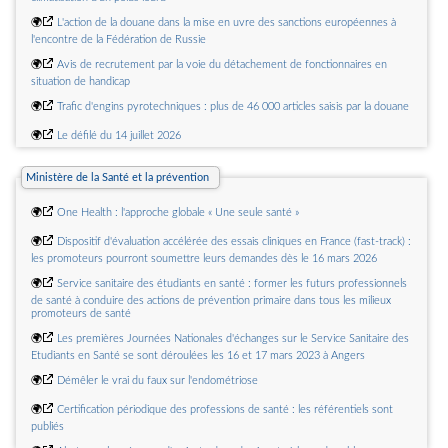
liste publiée au Bulletin Officiel de la concurrence, de la consommation et de la
répression des fraudes n° 6 de juin 2022)
🌍
L'action de la douane dans la mise en uvre des sanctions européennes à
l'encontre de la Fédération de Russie
🌍
Avis de recrutement par la voie du détachement de fonctionnaires en
situation de handicap
🌍
Trafic d'engins pyrotechniques : plus de 46 000 articles saisis par la douane
🌍
Le défilé du 14 juillet 2026
🌍
Travailler en informatique à la douane - Ouverture du concours Inspecteur
Ministère de la Santé et la prévention
PSE 2027
🌍
Saisie de 2,5 tonnes de résine de cannabis scellées dans des caissons
🌍
One Health : l'approche globale « Une seule santé »
métalliques
🌍
Dispositif d'évaluation accélérée des essais cliniques en France (fast-track) :
les promoteurs pourront soumettre leurs demandes dès le 16 mars 2026
🌍
Service sanitaire des étudiants en santé : former les futurs professionnels
de santé à conduire des actions de prévention primaire dans tous les milieux
promoteurs de santé
🌍
Les premières Journées Nationales d'échanges sur le Service Sanitaire des
Etudiants en Santé se sont déroulées les 16 et 17 mars 2023 à Angers
🌍
Démêler le vrai du faux sur l'endométriose
🌍
Certification périodique des professions de santé : les référentiels sont
publiés