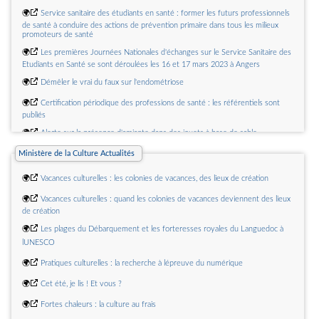
🌍
Service sanitaire des étudiants en santé : former les futurs professionnels
de santé à conduire des actions de prévention primaire dans tous les milieux
promoteurs de santé
🌍
Les premières Journées Nationales d'échanges sur le Service Sanitaire des
Etudiants en Santé se sont déroulées les 16 et 17 mars 2023 à Angers
🌍
Démêler le vrai du faux sur l'endométriose
🌍
Certification périodique des professions de santé : les référentiels sont
publiés
🌍
Alerte sur la présence d'amiante dans des jouets à base de sable
🌍
Hygiène de l'habitat et des locaux
Ministère de la Culture Actualités
🌍
10 mesures d'urgence pour le repérage et l'intervention précoce en santé
🌍
Vacances culturelles : les colonies de vacances, des lieux de création
mentale
🌍
Vacances culturelles : quand les colonies de vacances deviennent des lieux
de création
🌍
Les plages du Débarquement et les forteresses royales du Languedoc à
lUNESCO
🌍
Pratiques culturelles : la recherche à lépreuve du numérique
🌍
Cet été, je lis ! Et vous ?
🌍
Fortes chaleurs : la culture au frais