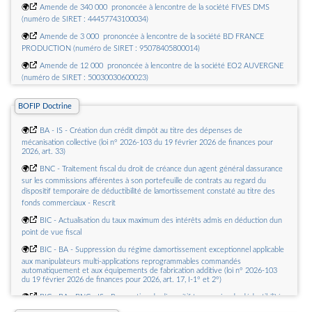
🌍
Amende de 340 000  prononcée à lencontre de la société FIVES DMS
(numéro de SIRET : 44457743100034)
🌍
Amende de 3 000  prononcée à lencontre de la société BD FRANCE
PRODUCTION (numéro de SIRET : 95078405800014)
🌍
Amende de 12 000  prononcée à lencontre de la société EO2 AUVERGNE
(numéro de SIRET : 50030030600023)
🌍
Amende de 16 000  prononcée à lencontre de la société ECRITEL (numéro
BOFIP Doctrine
de SIRET : 33248402100164)
🌍
Amende de 55 000  prononcée à lencontre de la société CONDAT SA
🌍
BA - IS - Création dun crédit dimpôt au titre des dépenses de
(numéro de SIRET : 71368073400017)
mécanisation collective (loi n° 2026-103 du 19 février 2026 de finances pour
2026, art. 33)
🌍
Amende de 28 000  prononcée à lencontre de la société FARMACLAIR
(numéro de SIRET : 50270701100024)
🌍
BNC - Traitement fiscal du droit de créance dun agent général dassurance
sur les commissions afférentes à son portefeuille de contrats au regard du
dispositif temporaire de déductibilité de lamortissement constaté au titre des
fonds commerciaux - Rescrit
🌍
BIC - Actualisation du taux maximum des intérêts admis en déduction dun
point de vue fiscal
🌍
BIC - BA - Suppression du régime damortissement exceptionnel applicable
aux manipulateurs multi-applications reprogrammables commandés
automatiquement et aux équipements de fabrication additive (loi n° 2026-103
du 19 février 2026 de finances pour 2026, art. 17, I-1° et 2°)
🌍
BIC - BA - BNC - IS - Prorogation du dispositif temporaire de déductibilité
de lamortissement constaté au titre des fonds commerciaux (loi n° 2026-103 du