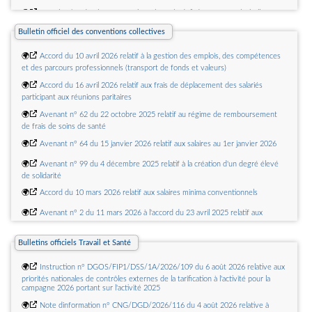
🌍
Actualisation du plan Deeptech : relever le défi du passage à léchelle
Bulletin officiel des conventions collectives
🌍
Lancement du nouveau Forum franco-allemand pour lAvenir
🌍
Accord du 10 avril 2026 relatif à la gestion des emplois, des compétences
et des parcours professionnels (transport de fonds et valeurs)
🌍
Accord du 16 avril 2026 relatif aux frais de déplacement des salariés
participant aux réunions paritaires
🌍
Avenant n° 62 du 22 octobre 2025 relatif au régime de remboursement
de frais de soins de santé
🌍
Avenant n° 64 du 15 janvier 2026 relatif aux salaires au 1er janvier 2026
🌍
Avenant n° 99 du 4 décembre 2025 relatif à la création d'un degré élevé
de solidarité
🌍
Accord du 10 mars 2026 relatif aux salaires minima conventionnels
🌍
Avenant n° 2 du 11 mars 2026 à l'accord du 23 avril 2025 relatif aux
classifications professionnelles
🌍
Avenant n° 9 du 13 avril 2026 relatif aux salaires minima
Bulletins officiels Travail et Santé
🌍
Accord du 26 mai 2026 relatif au proche aidant
🌍
Instruction n° DGOS/FIP1/DSS/1A/2026/109 du 6 août 2026 relative aux
priorités nationales de contrôles externes de la tarification à l'activité pour la
campagne 2026 portant sur l'activité 2025
🌍
Note dinformation n° CNG/DGD/2026/116 du 4 août 2026 relative à