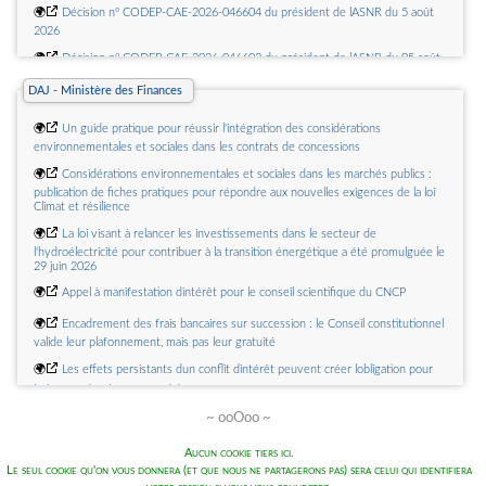
🌍
Décision nº CODEP-CAE-2026-046604 du président de lASNR du 5 août
biologie médicale liés au HLA couvrant lactivité et le suivi en routine des
2026
transplantations dorganes et des allogreffes de cellules souches
🌍
Décision nº CODEP-CAE-2026-046602 du président de lASNR du 05 août
hématopoïétique de ladulte et de lenfant
2026
DAJ - Ministère des Finances
🌍
Décision n° 2026.0154/DC/SESPEV du 23 juillet 2026 du collège de la
🌍
Décision n° CODEP-CAE-2026-046984 du Président de lASNR du 5 août
Haute Autorité de santé portant adoption des recommandations vaccinales «
2026
Révision de la stratégie de vaccination contre les infections invasives à
🌍
Un guide pratique pour réussir l'intégration des considérations
pneumocoques : Place des vaccins à haute valence PREVENAR 20 chez les
environnementales et sociales dans les contrats de concessions
🌍
Décision nº CODEP-MRS-2026-046744 du président de lASNR du 5 août
nourrissons, les enfants et adultes, et CAPVAXIVE chez les adultes »
2026
🌍
Considérations environnementales et sociales dans les marchés publics :
publication de fiches pratiques pour répondre aux nouvelles exigences de la loi
Climat et résilience
🌍
La loi visant à relancer les investissements dans le secteur de
l'hydroélectricité pour contribuer à la transition énergétique a été promulguée le
29 juin 2026
🌍
Appel à manifestation dintérêt pour le conseil scientifique du CNCP
🌍
Encadrement des frais bancaires sur succession : le Conseil constitutionnel
valide leur plafonnement, mais pas leur gratuité
🌍
Les effets persistants dun conflit dintérêt peuvent créer lobligation pour
lacheteur dexclure un candidat
~ ooOoo ~
🌍
Loi relative à la lutte contre les fraudes sociales et fiscales : un nouveau
levier pour freiner le travail dissimulé
Aucun cookie tiers ici.
🌍
Un marché dont les prestations ont été intégralement exécutées par le
Le seul cookie qu'on vous donnera (et que nous ne partagerons pas) sera celui qui identifiera