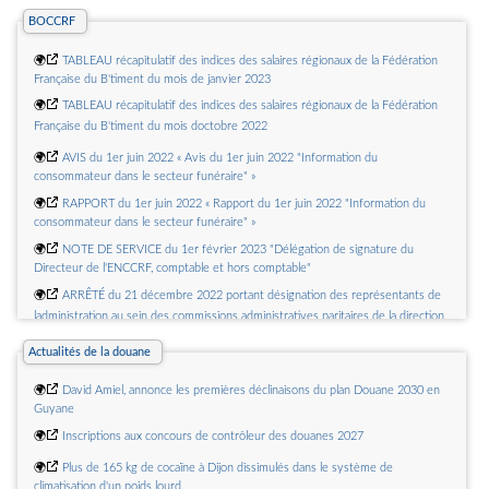
lautonomie (CFA)
BOCCRF
🌍
Régimes de retraites supplémentaires à prestations définies et droits
🌍
TABLEAU récapitulatif des indices des salaires régionaux de la Fédération
aléatoires
Française du B'timent du mois de janvier 2023
🌍
TABLEAU récapitulatif des indices des salaires régionaux de la Fédération
Française du B'timent du mois doctobre 2022
🌍
AVIS du 1er juin 2022 « Avis du 1er juin 2022 "Information du
consommateur dans le secteur funéraire" »
🌍
RAPPORT du 1er juin 2022 « Rapport du 1er juin 2022 "Information du
consommateur dans le secteur funéraire" »
🌍
NOTE DE SERVICE du 1er février 2023 "Délégation de signature du
Directeur de l'ENCCRF, comptable et hors comptable"
🌍
ARRÊTÉ du 21 décembre 2022 portant désignation des représentants de
ladministration au sein des commissions administratives paritaires de la direction
générale de la concurrence, de la consommation et de la répression des fraudes
Actualités de la douane
🌍
ARRÊTÉ du 21 décembre 2022 portant désignation des représentants du
personnel aux commissions administratives paritaires de la direction générale de
🌍
David Amiel, annonce les premières déclinaisons du plan Douane 2030 en
la concurrence, de la consommation et de la répression des fraudes
Guyane
🌍
ARRÊTÉ du 21 décembre 2022
🌍
Inscriptions aux concours de contrôleur des douanes 2027
🌍
LISTE des concours vinicoles français dont les médailles peuvent figurer
🌍
Plus de 165 kg de cocaïne à Dijon dissimulés dans le système de
dans létiquetage des vins produits en France (cette liste annule et remplace la
climatisation d'un poids lourd