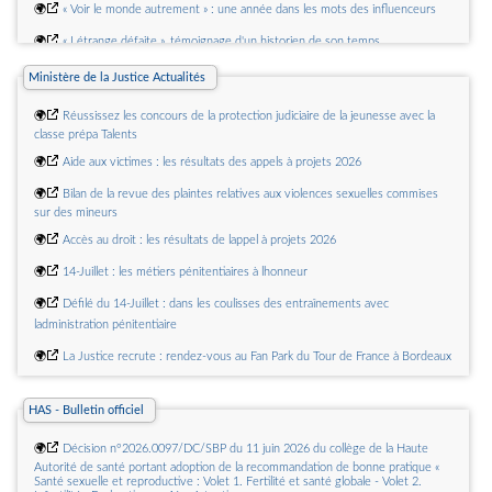
🌍
« Voir le monde autrement » : une année dans les mots des influenceurs
🌍
« Létrange défaite », témoignage d'un historien de son temps
🌍
Albert Camus : ce quil a pu et ce quil peut encore apporter au monde
Ministère de la Justice Actualités
🌍
Réussissez les concours de la protection judiciaire de la jeunesse avec la
classe prépa Talents
🌍
Aide aux victimes : les résultats des appels à projets 2026
🌍
Bilan de la revue des plaintes relatives aux violences sexuelles commises
sur des mineurs
🌍
Accès au droit : les résultats de lappel à projets 2026
🌍
14-Juillet : les métiers pénitentiaires à lhonneur
🌍
Défilé du 14-Juillet : dans les coulisses des entraînements avec
ladministration pénitentiaire
🌍
La Justice recrute : rendez-vous au Fan Park du Tour de France à Bordeaux
🌍
Défilé du 14-Juillet : « Un moment qui nous marquera à vie »
HAS - Bulletin officiel
🌍
Choose Vendôme : lIA au service de la Justice
🌍
Décision n°2026.0097/DC/SBP du 11 juin 2026 du collège de la Haute
Autorité de santé portant adoption de la recommandation de bonne pratique «
Santé sexuelle et reproductive : Volet 1. Fertilité et santé globale - Volet 2.