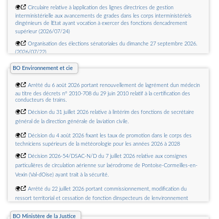
🌍
Circulaire relative à lapplication des lignes directrices de gestion
interministérielle aux avancements de grades dans les corps interministériels
dingénieurs de lEtat ayant vocation à exercer des fonctions dencadrement
supérieur (2026/07/24)
🌍
Organisation des élections sénatoriales du dimanche 27 septembre 2026.
(2026/07/22)
🌍
Mobiliser ladministration territoriale de lEtat en faveur de la sauvegarde du
BO Environnement et cie
patrimoine cultuel : identification des projets de restauration, dispositifs
financiers, renforcement des démarches dinventaire et sécurité/sûreté des
🌍
Arrêté du 6 août 2026 portant renouvellement de lagrément dun médecin
sites cultuels (2026/07/17)
au titre des décrets n° 2010-708 du 29 juin 2010 relatif à la certification des
conducteurs de trains.
🌍
Circulaire relative à lapplication de la doctrine ORSEC disposition spécifique
chaleurs extrêmes (ORSEC DS CHALEX) (2026/07/10)
🌍
Décision du 31 juillet 2026 relative à lintérim des fonctions de secrétaire
🌍
Circulaire du 25 juin 2026 relative à la territorialisation de la planification
général de la direction générale de laviation civile.
écologique (2026/07/03)
🌍
Décision du 4 août 2026 fixant les taux de promotion dans le corps des
🌍
Circulaire relative à lutilisation de la plateforme de participation citoyenne
techniciens supérieurs de la météorologie pour les années 2026 à 2028
souveraine Agora (2026/06/29)
🌍
Décision 2026-54/DSAC-N/D du 7 juillet 2026 relative aux consignes
particulières de circulation aérienne sur laérodrome de Pontoise-Cormeilles-en-
Vexin (Val-dOise) ayant trait à la sécurité.
🌍
Arrêté du 22 juillet 2026 portant commissionnement, modification du
ressort territorial et cessation de fonction dinspecteurs de lenvironnement
disposant des attributions relatives aux installations classées pour la protection
de lenvironnement mentionnées au 2° du II de larticle L. 172-1 du code de
BO Ministère de la Justice