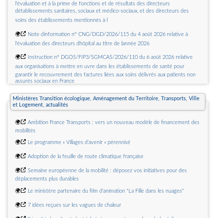
l'évaluation et à la prime de fonctions et de résultats des directeurs
détablissements sanitaires, sociaux et médico-sociaux, et des directeurs des
soins des établissements mentionnés à l
🌍
Note dinformation n° CNG/DGD/2026/115 du 4 août 2026 relative à
l'évaluation des directeurs dhôpital au titre de lannée 2026
🌍
Instruction n° DGOS/FIP3/SGMCAS/2026/110 du 6 août 2026 relative
aux organisations à mettre en uvre dans les établissements de santé pour
garantir le recouvrement des factures liées aux soins délivrés aux patients non
assurés sociaux en France
🌍
Instruction n° DGOS/P1/DGS/SP1/DREES/OSAM/BESP/2026/106 du 4
Ministères Transition écologique, Aménagement du Territoire, Transports, Ville
août 2026 relative à la généralisation des revues de morbi-mortalité (RMM) en
et Logement, actualités
périnatalité dans les établissements de santé
🌍
Note dinformation n° DGOS/P2/2026/107 du 31 juillet 2026 relative au
🌍
Ambition France Transports : vers un nouveau modèle de financement des
lancement dun appel à projet pour la création dun Centre national de référence
mobilités
de la paralysie cérébrale
🌍
Le programme « Villages d'avenir » pérennisé
🌍
Instruction n° DGOS/RH4/2026/100 du 28 juillet 2026 relative aux
🌍
Adoption de la feuille de route climatique française
modalités dapplication du régime indemnitaire tenant compte des fonctions, des
sujétions, de lexpertise et de lengagement professionnel (RIFSEEP) pour le
🌍
Semaine européenne de la mobilité : déposez vos initiatives pour des
corps des directeurs dhôpital
déplacements plus durables
🌍
Le ministère partenaire du film d'animation "La Fille dans les nuages"
🌍
Décisions portant délégation de signature du directeur général de la Caisse
nationale de lassurance maladie
🌍
7 idées reçues sur les vagues de chaleur
🌍
Délibération n° 2026-04 du 29 juin 2026 relative à la modification du cadre