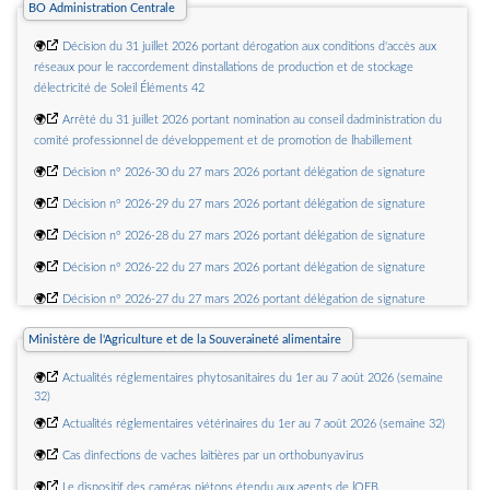
BO Administration Centrale
19 février 2026 de finances pour 2026, art. 13)
🌍
IS - IF - Franchise des impôts commerciaux - Mise à jour du montant de la
🌍
Décision du 31 juillet 2026 portant dérogation aux conditions d'accès aux
franchise
réseaux pour le raccordement dinstallations de production et de stockage
délectricité de Soleil Éléments 42
🌍
IS - Augmentation du plafond de lavantage fiscal procuré aux uvres
danimation par le crédit dimpôt audiovisuel prévu à larticle 220 sexies du CGI (loi
🌍
Arrêté du 31 juillet 2026 portant nomination au conseil dadministration du
n° 2026-103 du 19 février 2026 de finances pour 2026, art. 85)
comité professionnel de développement et de promotion de lhabillement
🌍
IS - Prorogation jusquau 31 décembre 2028 du crédit dimpôt pour
🌍
Décision n° 2026-30 du 27 mars 2026 portant délégation de signature
dépenses de production exécutive doeuvres cinématographiques et
audiovisuelles étrangères, instauration dune clause dantériorité et modification
🌍
Décision n° 2026-29 du 27 mars 2026 portant délégation de signature
des conditions applicables aux rémunérations des artistes-interprètes (loi n°
2026-103 du 19 février 2026 de finances pour 2026, art. 86, art. 87 et art. 88)
🌍
Décision n° 2026-28 du 27 mars 2026 portant délégation de signature
🌍
IS - Champ dapplication et territorialité - Collectivités imposables -
🌍
Décision n° 2026-22 du 27 mars 2026 portant délégation de signature
Organismes privés autres que les sociétés - Organismes réalisant des activités
lucratives accessoires - Franchise
🌍
Décision n° 2026-27 du 27 mars 2026 portant délégation de signature
🌍
Décision n° 2026-26 du 27 mars 2026 portant délégation de signature
Ministère de l'Agriculture et de la Souveraineté alimentaire
🌍
Décision n° 2026-25 du 27 mars 2026 portant délégation de signature
🌍
Actualités réglementaires phytosanitaires du 1er au 7 août 2026 (semaine
32)
🌍
Actualités réglementaires vétérinaires du 1er au 7 août 2026 (semaine 32)
🌍
Cas dinfections de vaches laitières par un orthobunyavirus
🌍
Le dispositif des caméras piétons étendu aux agents de lOFB