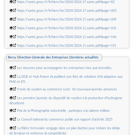
🌍
https://sante.gouv.fr/fichiers/bo/2024/2024.17.sante.pdf#page=82
🌍
https://sante.gouv.fr/fichiers/bo/2024/2024.17.sante.pdf#page=203
🌍
https://sante.gouv.fr/fichiers/bo/2024/2024.17.sante.pdf#page=209
🌍
https://sante.gouv.fr/fichiers/bo/2024/2024.11.sante.pdf#page=101
🌍
https://sante.gouv.fr/fichiers/bo/2024/2024.11.sante.pdf#page=146
🌍
https://sante.gouv.fr/fichiers/bo/2024/2024.11.sante.pdf#page=191
🌍
https://sante.gouv.fr/fichiers/bo/2024/2024.11.sante.pdf#page=210
Bercy Direction Générale des Entreprises Dernières actualités
🌍
Les mesures pour accompagner les entreprises face aux incendies
🌍
La DGE et Hub France IA publient une liste de solutions d'IA adaptées aux
PME et ETI
🌍
Fonds de soutien au commerce rural : 42 nouveaux lauréats annoncés
🌍
Les premiers lauréats du dispositif de soutien à la production d'hydrogène
décarboné
🌍
Prix de la Photographie industrielle : participez à la sixième édition
🌍
Le Conseil national du commerce publie son rapport d'activité 2025
🌍
La filière ferroviaire sengage dans un plan daction pour réduire les délais
de livraison et renforcer la compétitivité