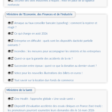
🌍
Sécurité des sites industriels à risques : mise en place de la vigilance
de référence par métiers du Centre national de gestion
renforcée
🌍
6 chiffres pour comprendre le défi des commerces de proximité dans les
Ministère de l'Economie, des Finances et de l'Industrie
communes rurales
🌍
Collectivités : le projet de loi sur la simplification arrive au Sénat
🌍
Arnaque au faux conseiller bancaire (spoofing) : comment la repérer et
réagir ?
🌍
Ce qui change en août 2026
🌍
Entreprise en difficulté : quels sont les dispositifs dactivité partielle
existants ?
🌍
Incendies : les mesures pour accompagner les sinistrés et les entreprises
🌍
Quest-ce que la garantie des accidents de la vie ?
🌍
Succession entre époux : quest-ce que la donation au dernier vivant ?
🌍
Votez pour les nouvelles illustrations des billets en euros !
🌍
Tout savoir sur la location dun fonds de commerce
🌍
Ce que vous devez savoir avant de réserver une chambre dhôtes
Ministère de la Santé
🌍
One Health : l'approche globale « Une seule santé »
🌍
Dispositif d'évaluation accélérée des essais cliniques en France (fast-track) :
les promoteurs pourront soumettre leurs demandes dès le 16 mars 2026