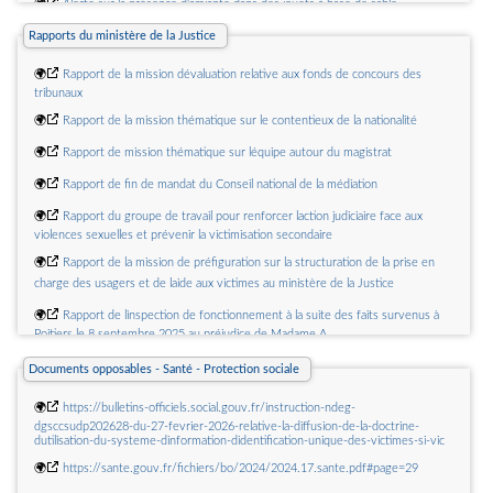
🌍
Alerte sur la présence d'amiante dans des jouets à base de sable
🌍
Hygiène de l'habitat et des locaux
Rapports du ministère de la Justice
🌍
10 mesures d'urgence pour le repérage et l'intervention précoce en santé
🌍
Rapport de la mission dévaluation relative aux fonds de concours des
mentale
tribunaux
🌍
Rapport de la mission thématique sur le contentieux de la nationalité
🌍
Rapport de mission thématique sur léquipe autour du magistrat
🌍
Rapport de fin de mandat du Conseil national de la médiation
🌍
Rapport du groupe de travail pour renforcer laction judiciaire face aux
violences sexuelles et prévenir la victimisation secondaire
🌍
Rapport de la mission de préfiguration sur la structuration de la prise en
charge des usagers et de laide aux victimes au ministère de la Justice
🌍
Rapport de linspection de fonctionnement à la suite des faits survenus à
Poitiers le 8 septembre 2025 au préjudice de Madame A
🌍
Rapport de la mission dappui aux États généraux de linsertion et de la
Documents opposables - Santé - Protection sociale
probation
🌍
Rapport de la mission sur les outils d'évaluation des dispositifs amiables
🌍
https://bulletins-officiels.social.gouv.fr/instruction-ndeg-
dgsccsudp202628-du-27-fevrier-2026-relative-la-diffusion-de-la-doctrine-
dutilisation-du-systeme-dinformation-didentification-unique-des-victimes-si-vic
🌍
https://sante.gouv.fr/fichiers/bo/2024/2024.17.sante.pdf#page=29