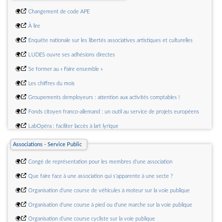
🌍
Accès aux droits des personnes en situation de précarité : que retenir de
l'enquête ?
🌍
Changement de code APE
🌍
Après la détention : quels parcours pour les jeunes ?
🌍
À lire
🌍
Retour sur le collège "défense et promotion des droits de lenfant" du 3
🌍
Enquête nationale sur les libertés associatives artistiques et culturelles
juin 2026
🌍
LUDES ouvre ses adhésions directes
🌍
Se former au « Faire ensemble »
🌍
Les chiffres du mois
🌍
Groupements demployeurs : attention aux activités comptables !
🌍
Fonds citoyen franco-allemand : un outil au service de projets européens
🌍
LabOpéra : faciliter laccès à lart lyrique
Associations - Service Public
🌍
Congé de représentation pour les membres d'une association
🌍
Que faire face à une association qui s'apparente à une secte ?
🌍
Organisation d'une course de véhicules à moteur sur la voie publique
🌍
Organisation d'une course à pied ou d'une marche sur la voie publique
🌍
Organisation d'une course cycliste sur la voie publique