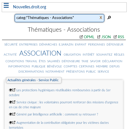
≡
Nouvelles.droit.org
Thématiques - Associations
OPML
JSON
RSS
sécurité
entreprises
démarches
e.sarazin
enfant
personnes
défenseur
association
activité
obligation
intérêt
souhaitez
règles
conditions
travail
êtes
salariés
défenseure
taxe
savoir
déclaration
informations
publique
bénévole
comptes
certaines
membre
depuis
discriminations
notamment
présentons
public
service
Actualités générales - Service Public
🌍
Les protections hygiéniques réutilisables remboursées à partir du 1er
octobre
🌍
Service civique : les volontaires pourront renforcer des missions d'urgence
en cas de crise majeure
🌍
Généré par lintelligence artificielle : comment sy retrouver ?
🌍
Augmentation de la contribution obligatoire pour les victimes dactes
terroristes