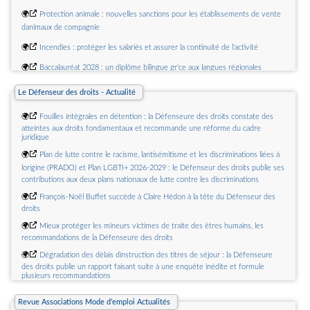
🌍
Protection animale : nouvelles sanctions pour les établissements de vente
danimaux de compagnie
🌍
Incendies : protéger les salariés et assurer la continuité de l'activité
🌍
Baccalauréat 2028 : un diplôme bilingue gr'ce aux langues régionales
🌍
Un élève pourra être forcé de changer décole en raison du comportement
Le Défenseur des droits - Actualité
dun de ses parents
🌍
Fouilles intégrales en détention : la Défenseure des droits constate des
🌍
Laide au carburant pour les entreprises du b'timent et des travaux publics
atteintes aux droits fondamentaux et recommande une réforme du cadre
est prolongée
juridique
🌍
Plan de lutte contre le racisme, lantisémitisme et les discriminations liées à
lorigine (PRADO) et Plan LGBTI+ 2026-2029 : le Défenseur des droits publie ses
contributions aux deux plans nationaux de lutte contre les discriminations
🌍
François-Noël Buffet succède à Claire Hédon à la tête du Défenseur des
droits
🌍
Mieux protéger les mineurs victimes de traite des êtres humains, les
recommandations de la Défenseure des droits
🌍
Dégradation des délais dinstruction des titres de séjour : la Défenseure
des droits publie un rapport faisant suite à une enquête inédite et formule
plusieurs recommandations
🌍
Retour sur le collège "déontologie de la sécurité" du 16 juin 2026
Revue Associations Mode d’emploi Actualités