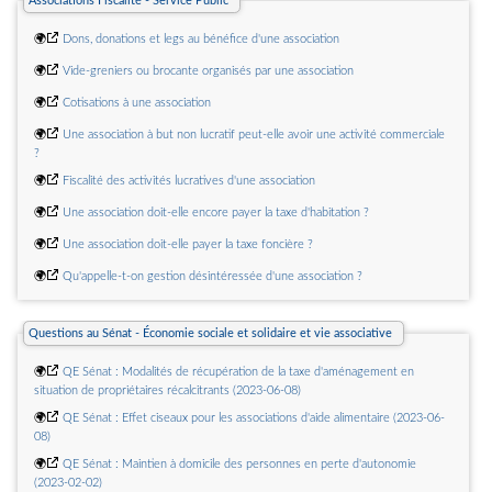
Associations Fiscalité - Service Public
🌍
Dons, donations et legs au bénéfice d'une association
🌍
Vide-greniers ou brocante organisés par une association
🌍
Cotisations à une association
🌍
Une association à but non lucratif peut-elle avoir une activité commerciale
?
🌍
Fiscalité des activités lucratives d'une association
🌍
Une association doit-elle encore payer la taxe d'habitation ?
🌍
Une association doit-elle payer la taxe foncière ?
🌍
Qu'appelle-t-on gestion désintéressée d'une association ?
🌍
Dans quels cas une association doit recourir à un commissaire aux comptes
?
Questions au Sénat - Économie sociale et solidaire et vie associative
🌍
QE Sénat : Modalités de récupération de la taxe d'aménagement en
situation de propriétaires récalcitrants (2023-06-08)
🌍
QE Sénat : Effet ciseaux pour les associations d'aide alimentaire (2023-06-
08)
🌍
QE Sénat : Maintien à domicile des personnes en perte d'autonomie
(2023-02-02)